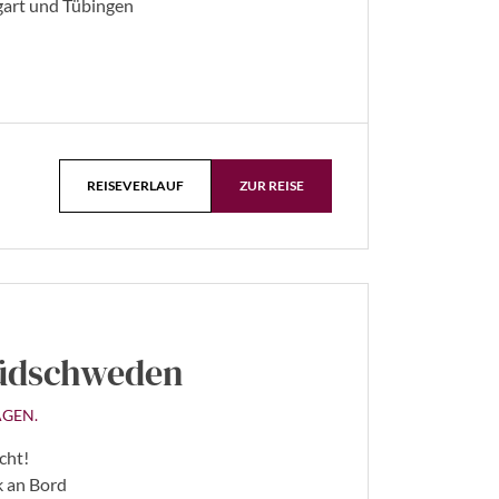
gart und Tübingen
REISEVERLAUF
ZUR REISE
Südschweden
GEN.
cht!
k an Bord