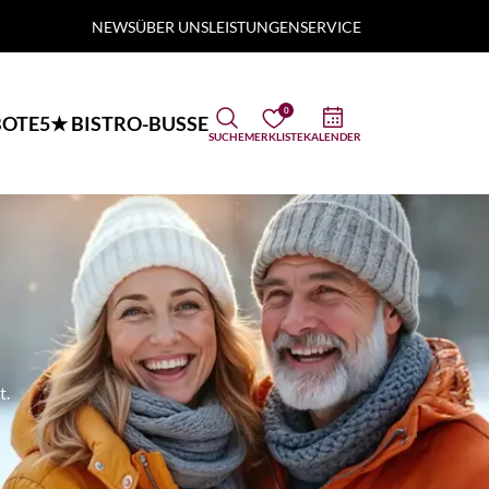
NEWS
ÜBER UNS
LEISTUNGEN
SERVICE
0
OTE
5★ BISTRO-BUSSE
SUCHE
MERKLISTE
KALENDER
t.