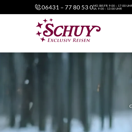
06431 – 77 80 53 0
MO. BIS FR. 9:00 – 17:00 UH
SA. 9:00 – 13:00 UHR
G