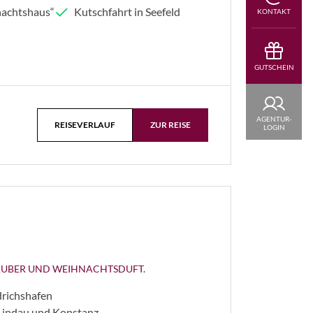
nachtshaus“
Kutschfahrt in Seefeld
KONTAKT
GUTSCHEIN
AGENTUR-
REISEVERLAUF
ZUR REISE
LOGIN
AUBER UND WEIHNACHTSDUFT.
drichshafen
 Lindau und Konstanz