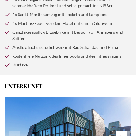
den Ufern der Elbe. Nach etwas Zeit zur freien
Lichtermeer. Den Abend können Sie dann am Martins-
schmackhaftem Rotkohl und selbstgemachten Klößen
Verfügung geht es weiter nach Pirna, das für seine gut
Feuer vor dem Hotel bei einem Glühwein ausklingen
1x Sankt-Martinsumzug mit Fackeln und Lampions
erhaltene Altstadt mit dem berühmten Canaletto-Blick
lassen.
bekannt ist. Auch hier haben Sie die Möglichkeit, den
1x Martins-Feuer vor dem Hotel mit einem Glühwein
Ort auf eigene Faust zu erkunden. Zurück in Altenberg
Ganztagesausflug Erzgebirge mit Besuch von Annaberg und
haben Sie noch Zeit, in der Wohlfühlwelt des Hotels zu
Seiffen
relaxen. Zum gemeinsamen Abendessen treffen wir uns
Ausflug Sächsische Schweiz mit Bad Schandau und Pirna
dann wieder.
kostenfreie Nutzung des Innenpools und des Fitnessraums
Kurtaxe
UNTERKUNFT