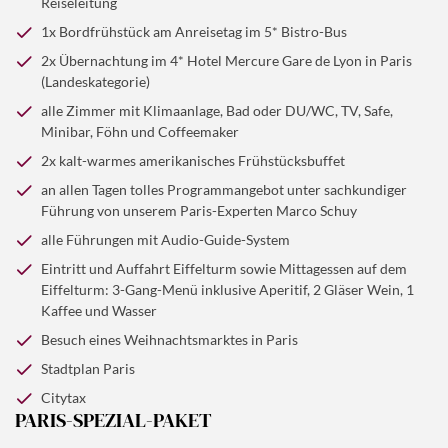
Reiseleitung
1x Bordfrühstück am Anreisetag im 5* Bistro-Bus
©Ekaterina Pokrovsky - stock.adobe.com
2x Übernachtung im 4* Hotel Mercure Gare de Lyon in Paris
Nach dem Frühstück im Hotel haben Sie die Möglichkeit
(Landeskategorie)
zur „Großen Stadtrundfahrt“, bei der Sie die
alle Zimmer mit Klimaanlage, Bad oder DU/WC, TV, Safe,
© TTstudio - Fotolia
Sehenswürdigkeiten dieser faszinierenden Stadt unter
Minibar, Föhn und Coffeemaker
sachkundiger Führung unseres Paris-Experten
Nach dem letzten leckeren Frühstück und Kofferladen
2x kalt-warmes amerikanisches Frühstücksbuffet
entdecken, natürlich mit Fotostopps und einer Fahrt
geht es mit dem Bus wieder in die Stadtmitte, wo wir
an allen Tagen tolles Programmangebot unter sachkundiger
über die Champs-Élysées. Der krönende Abschluss ist
Ihnen ein weiteres Highlight bieten: Eine Seine-
Führung von unserem Paris-Experten Marco Schuy
unser Mittagessen im Restaurant auf dem Eiffelturm,
Bootsfahrt durch Paris (zahlbar vor Ort). Danach
alle Führungen mit Audio-Guide-System
Rückfahrt zum Hotel. Am frühen Abend besuchen wir
empfängt Sie unser Team am Bus mit einer kleinen
Eintritt und Auffahrt Eiffelturm sowie Mittagessen auf dem
den größten und schönsten Weihnachtsmarkt von Paris
Überraschung; anschließend Heimreise. Wir erreichen
Eiffelturm: 3-Gang-Menü inklusive Aperitif, 2 Gläser Wein, 1
in den Gärten des Louvre. Zum Abschluss bieten wir
am Abend wieder die Ausgangsorte.
Kaffee und Wasser
Ihnen noch eine faszinierende Lichterrundfahrt durch
Besuch eines Weihnachtsmarktes in Paris
das weihnachtlich beleuchtete und dekorierte Paris.
Stadtplan Paris
Citytax
PARIS-SPEZIAL-PAKET