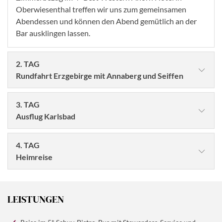
Oberwiesenthal treffen wir uns zum gemeinsamen
Abendessen und können den Abend gemütlich an der
Bar ausklingen lassen.
2. TAG
Rundfahrt Erzgebirge mit Annaberg und Seiffen
3. TAG
Ausflug Karlsbad
4. TAG
Heimreise
Nach dem Frühstück heißt es leider Abschied nehmen.
Vorweihnachtlich eingestimmt werden wir Abends
LEISTUNGEN
wieder zu Hause sein.
©htpix - stock.adobe.com