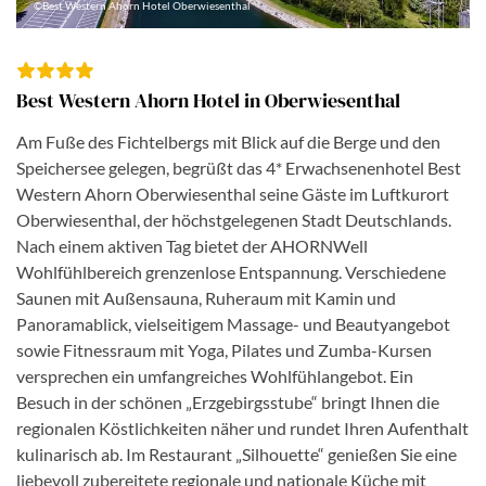
©Best Western Ahorn Hotel Oberwiesenthal
Best Western Ahorn Hotel in Oberwiesenthal
Am Fuße des Fichtelbergs mit Blick auf die Berge und den
Speichersee gelegen, begrüßt das 4* Erwachsenenhotel Best
Western Ahorn Oberwiesenthal seine Gäste im Luftkurort
Oberwiesenthal, der höchstgelegenen Stadt Deutschlands.
Nach einem aktiven Tag bietet der AHORNWell
Wohlfühlbereich grenzenlose Entspannung. Verschiedene
Saunen mit Außensauna, Ruheraum mit Kamin und
Panoramablick, vielseitigem Massage- und Beautyangebot
sowie Fitnessraum mit Yoga, Pilates und Zumba-Kursen
versprechen ein umfangreiches Wohlfühlangebot. Ein
Besuch in der schönen „Erzgebirgsstube“ bringt Ihnen die
regionalen Köstlichkeiten näher und rundet Ihren Aufenthalt
kulinarisch ab. Im Restaurant „Silhouette“ genießen Sie eine
liebevoll zubereitete regionale und nationale Küche mit