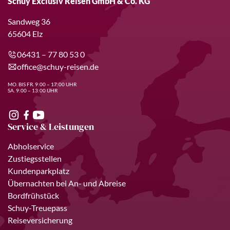
Schuy Exclusiv Reisen GmbH & Co. KG
Sandweg 36
65604 Elz
06431 – 77 80 53 0
office@schuy-reisen.de
MO. BIS FR. 9:00 – 17:00 UHR
SA. 9:00 – 13:00 UHR
Service & Leistungen
Abholservice
Zustiegsstellen
Kundenparkplatz
Übernachten bei An- und Abreise
Bordfrühstück
Schuy-Treuepass
Reiseversicherung