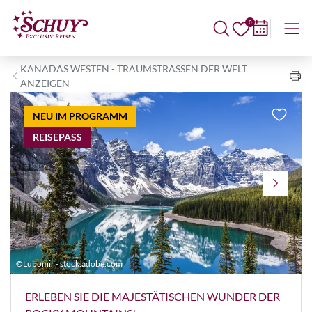
0
KANADAS WESTEN - TRAUMSTRASSEN DER WELT A
NZEIGEN
NEU IM PROGRAMM
REISEPASS
©Lubomir - stock.adobe.com
©
ERLEBEN SIE DIE MAJESTÄTISCHEN WUNDER DER