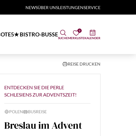
NEWS
ÜBER UNS
LEISTUNGEN
SERVICE
0
OTE
5★ BISTRO-BUSSE
SUCHE
MERKLISTE
KALENDER
REISE DRUCKEN
ENTDECKEN SIE DIE PERLE
SCHLESIENS ZUR ADVENTSZEIT!
POLEN
BUSREISE
Breslau im Advent