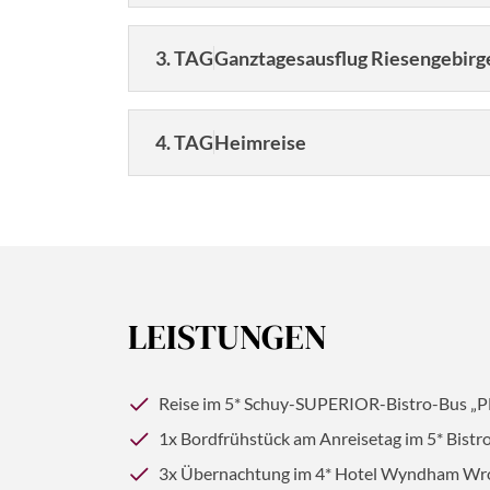
3. TAG
Ganztagesausflug Riesengebirg
4. TAG
Heimreise
Genießen Sie noch einmal das großzügige F
EDITION“ mit Verwöhnservice.
© pillerss - stock.adobe.com
LEISTUNGEN
© anilah - stock.adobe.com
Dau
Reise im 5* Schuy-SUPERIOR-Bistro-Bus „P
1x Bordfrühstück am Anreisetag im 5* Bistr
3x Übernachtung im 4* Hotel Wyndham Wroc
4 