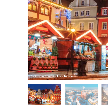
©MKavalenkau - stock.adobe.com