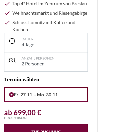
Top 4* Hotel im Zentrum von Breslau
Weihnachtsmarkt und Riesengebirge
Schloss Lomnitz mit Kaffee und
Kuchen
DAUER
4 Tage
ANZAHL PERSONEN
2 Personen
Termin wählen
enkava - stock.adobe.com
Fr. 27.11. - Mo. 30.11.
ab 699,00 €
PRO PERSON
ZUR BUCHUNG