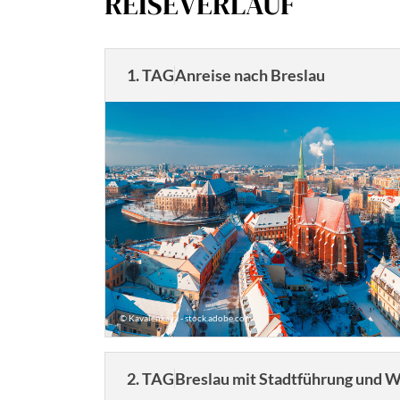
REISEVERLAUF
1. TAG
Anreise nach Breslau
© Kavalenkava - stock.adobe.com
2. TAG
Breslau mit Stadtführung und 