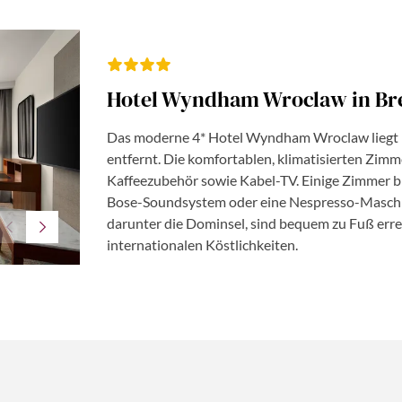
Hotel Wyndham Wroclaw in Br
Das moderne 4* Hotel Wyndham Wroclaw liegt 
entfernt. Die komfortablen, klimatisierten Zim
Kaffeezubehör sowie Kabel-TV. Einige Zimmer bi
Bose-Soundsystem oder eine Nespresso-Maschin
darunter die Dominsel, sind bequem zu Fuß erre
internationalen Köstlichkeiten.
©Hotel Wyndham Wroclaw in Breslau