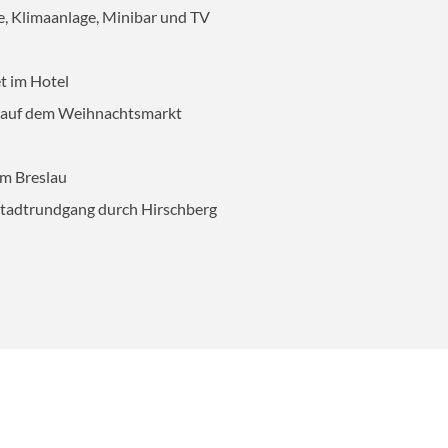
e, Klimaanlage, Minibar und TV
AUSWAHL ÜBERNEHMEN
t im Hotel
g auf dem Weihnachtsmarkt
um Breslau
Stadtrundgang durch Hirschberg