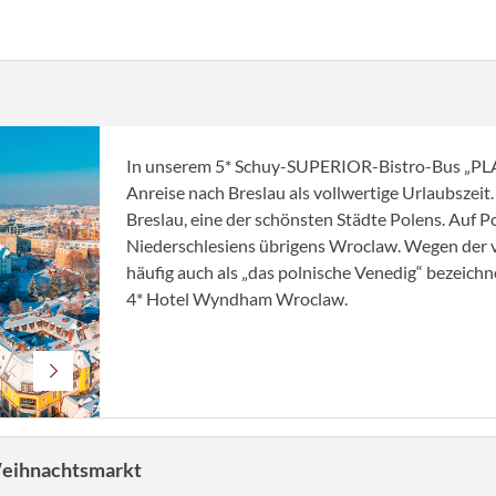
In unserem 5* Schuy-SUPERIOR-Bistro-Bus „PL
Anreise nach Breslau als vollwertige Urlaubszei
Breslau, eine der schönsten Städte Polens. Auf P
Niederschlesiens übrigens Wroclaw. Wegen der v
häufig auch als „das polnische Venedig“ bezeich
4* Hotel Wyndham Wroclaw.
© Tryfonov - stock.adobe.com
Weihnachtsmarkt