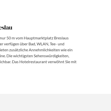
eslau
nur 50 m vom Hauptmarktplatz Breslaus
mer verfügen über Bad, WLAN, Tee- und
eten zusätzliche Annehmlichkeiten wie ein
e. Die wichtigsten Sehenswürdigkeiten,
ichbar. Das Hotelrestaurant verwöhnt Sie mit
©Hotel Wyndham Wroclaw in Breslau