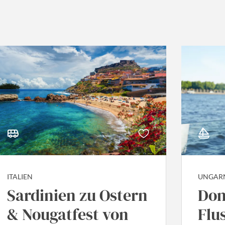
ITALIEN
UNGAR
Sardinien zu Ostern
Do
& Nougatfest von
Flu