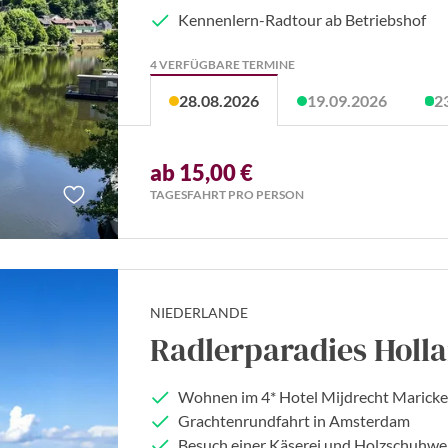
Kennenlern-Radtour ab Betriebshof
4 VERFÜGBARE TERMINE
28.08.2026
19.09.2026
2
ab 15,00 €
TAGESFAHRT PRO PERSON
NIEDERLANDE
Radlerparadies Holl
Wohnen im 4* Hotel Mijdrecht Marick
Grachtenrundfahrt in Amsterdam
Besuch einer Käserei und Holzschuhwe