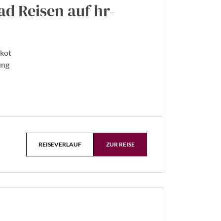
ad Reisen auf hr-
ikot
ung
REISEVERLAUF
ZUR REISE