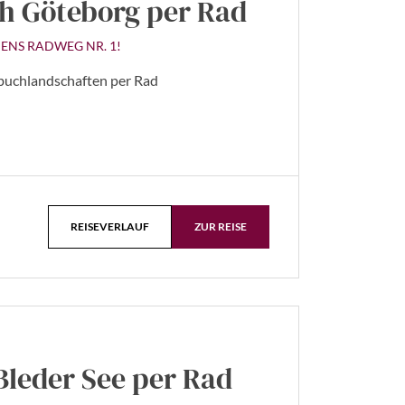
h Göteborg per Rad
ENS RADWEG NR. 1!
buchlandschaften per Rad
REISEVERLAUF
ZUR REISE
leder See per Rad