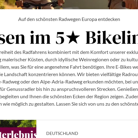
Auf den schönsten Radwegen Europa entdecken
sen im 5★ Bikeli
Freiheit des Radfahrens kombiniert mit dem Komfort unserer exklu
malerischer Küsten, durch idyllische Weinregionen oder zu kulture
allem, was Sie für eine angenehme Fahrt benötigen. Ihre E-Bikes 
f die Landschaft konzentrieren können. Wir bieten vielfältige Radro
ee-Radweg oder den Alpe-Adria-Radweg erkunden möchten, bei uns
für Genussradler bis hin zu anspruchsvolleren Strecken. Genießen 
e begleiten und Ihnen die schönsten Ecken der Region zeigen. Zud
wie möglich zu gestalten. Lassen Sie sich von uns zu den schönste
DEUTSCHLAND