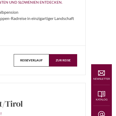
RNTEN UND SLOWENIEN ENTDECKEN.
albpension
ppen-Radreise in einzigartiger Landschaft
REISEVERLAUF
ZUR REISE
NEWSLETTER
KATALOG
/Tirol
!