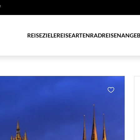
R
REISEZIELE
REISEARTEN
RADREISEN
ANGEB