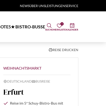
NEWS
ÜBER UNS
LEISTUNGEN
SERVICE
0
OTE
5★ BISTRO-BUSSE
SUCHE
MERKLISTE
KALENDER
REISE DRUCKEN
WEIHNACHTSMARKT
DEUTSCHLAND
BUSREISE
Erfurt
Reise im 5* Schuy-Bistro-Bus mit