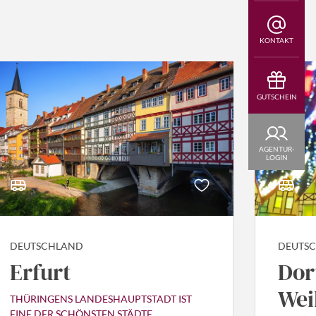
KONTAKT
GUTSCHEIN
AGENTUR-
LOGIN
DEUTSCHLAND
DEUTS
Erfurt
Do
Wei
THÜRINGENS LANDESHAUPTSTADT IST
EINE DER SCHÖNSTEN STÄDTE