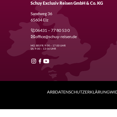
Schuy Exclusiv Reisen GmbH & Co. KG
Sandweg 36
65604 Elz
06431 – 77 80 53 0
office@schuy-reisen.de
MO. BIS FR. 9:00 – 17:00 UHR
SA. 9:00 – 13:00 UHR
ARB
DATENSCHUTZERKLÄRUNG
WI