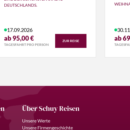
WEIHN
DEUTSCHLANDS.
17.09.2026
30.11
ab 95,00 €
ab 69
ZUR REISE
TAGESFAHRT PRO PERSON
TAGESFA
en
Über Schuy Reisen
Unsere Werte
Unsere Firmengeschichte