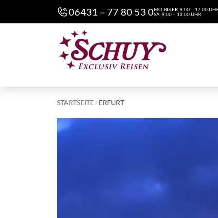
06431 – 77 80 53 0
MO. BIS FR. 9:00 – 17:00 UH
SA. 9:00 – 13:00 UHR
STARTSEITE
ERFURT