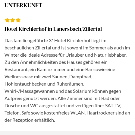
Reither Almabtrieb zählt zu den größten Almabtrieben
UNTERKUNFT
in Tirol mit Besuchern aus aller Welt. Mit unserem Bus
geht es dann am Nachmittag wieder in Richtung
Zillertal. Der Abend steht ganz unter dem Motto
Hotel Kirchlerhof in Lanersbach/Zillertal
„Zillertaler Stimmungsabend“. Kulisse ist das
„Hoo-
Ruck-Festival“
in der Erlebnissennerei Mayrhofen.
Das familiengeführte 3* Hotel Kirchlerhof liegt im
Nehmen Sie an den für Sie reservierten Tischen Platz
beschaulichen Zillertal und ist sowohl im Sommer als auch im
und genießen Sie einen stimmungsvollen Abend in
Winter die ideale Adresse für Urlauber und Naturliebhaber.
geselliger Runde. Erleben Sie live und hautnah die
Zu den Annehmlichkeiten des Hauses gehören ein
Künstler der Volksmusik. Rückfahrt zum Hotel.
Restaurant, ein Kaminzimmer und eine Bar sowie eine
Wellnessoase mit zwei Saunen, Dampfbad,
Höhlentauchbecken und Ruheräumen.
Whirl-/Massagewannen und das Solarium können gegen
Aufpreis genutzt werden. Alle Zimmer sind mit Bad oder
Dusche und WC ausgestattet und verfügen über SAT-TV,
Telefon, Safe sowie kostenfreies WLAN. Haartrockner sind an
der Rezeption erhältlich.