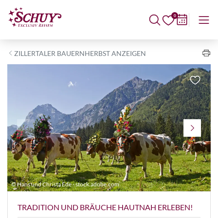
0
ZILLERTALER BAUERNHERBST ANZEIGEN
© Hans und Christa Ede - stock.adobe.com
©
TRADITION UND BRÄUCHE HAUTNAH ERLEBEN!