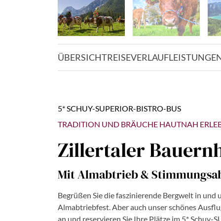
ÜBERSICHT
REISEVERLAUF
LEISTUNGE
5* SCHUY-SUPERIOR-BISTRO-BUS
TRADITION UND BRÄUCHE HAUTNAH ERLE
Zillertaler Bauern
Mit Almabtrieb & Stimmungsab
Begrüßen Sie die faszinierende Bergwelt in und
Almabtriebfest. Aber auch unser schönes Ausfl
an und reservieren Sie Ihre Plätze im 5* Schuy