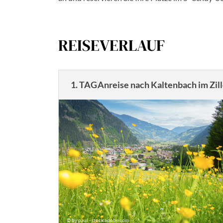
REISEVERLAUF
1. TAG
Anreise nach Kaltenbach im Zill
© by paul - stock.adobe.com