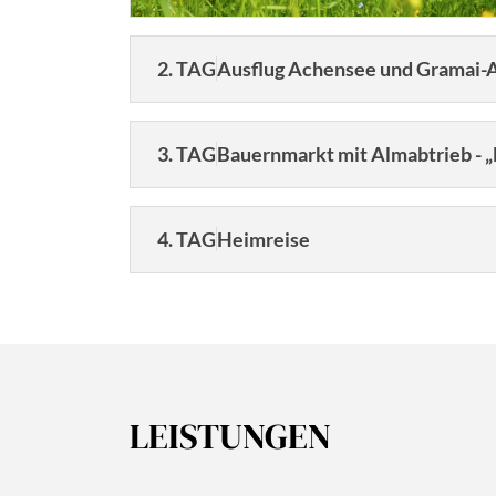
2. TAG
Ausflug Achensee und Gramai-
3. TAG
Bauernmarkt mit Almabtrieb - 
4. TAG
Heimreise
Heute genießen wir nochmals das Frühstück v
bestens verwöhnt und können die Heimreise 
© Ralph Hoppe - www.FooTToo.de
Dau
LEISTUNGEN
© Ralph Hoppe - www.FooTToo.de
4 