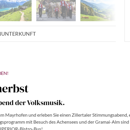
N
UNTERKUNFT
BEN!
herbst
end der Volksmusik.
 um Mayrhofen und erleben Sie einen Zillertaler Stimmungsabend,
ugsprogramm mit Besuch des Achensees und der Gramai-Alm sind H
-SUPERIOR-Bistro-Bus!