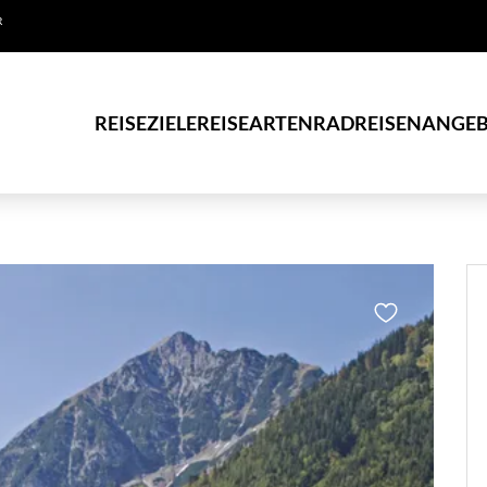
R
REISEZIELE
REISEARTEN
RADREISEN
ANGEB