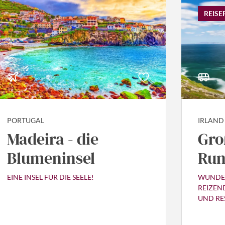
REISE
PORTUGAL
IRLAND
Madeira - die
Gro
Blumeninsel
Run
EINE INSEL FÜR DIE SEELE!
WUNDER
REIZEND
UND RE