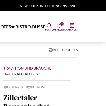
NEWS
ÜBER UNS
LEISTUNGEN
SERVICE
0
OTE
5★ BISTRO-BUSSE
SUCHE
MERKLISTE
KALENDER
REISE DRUCKEN
TRADITION UND BRÄUCHE
HAUTNAH ERLEBEN!
ÖSTERREICH
BUSREISE
Zillertaler