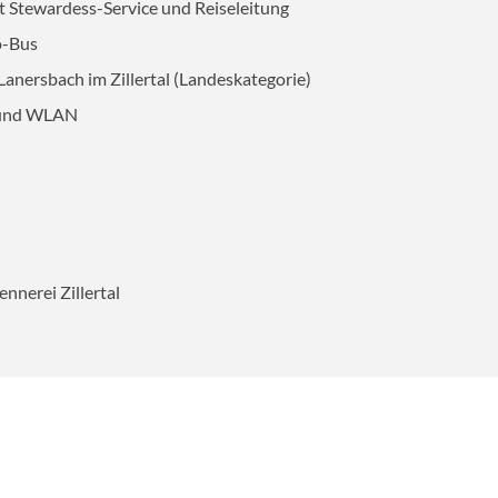
 Stewardess-Service und Reiseleitung
die Künstler der Volksmusik. Rückfahrt zum Hote
o-Bus
AUSWAHL ÜBERNEHMEN
Lanersbach im Zillertal (Landeskategorie)
V und WLAN
ennerei Zillertal