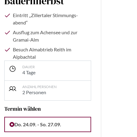
Bauernherbst
Eintritt „Zillertaler Stimmungs-
abend“
Ausflug zum Achensee und zur
Gramai-Alm
Besuch Almabtrieb Reith im
Alpbachtal
DAUER
4 Tage
ANZAHL PERSONEN
2 Personen
Termin wählen
h Hoppe - www.FooTToo.de
Do. 24.09. - So. 27.09.