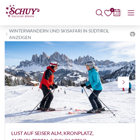
0
WINTERWANDERN UND SKISAFARI IN SÜDTIROL
ANZEIGEN
© KI generiertes Bild
K
LUST AUF SEISER ALM, KRONPLATZ,