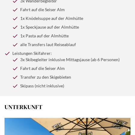
schmackhaftes Mittagsgericht serviert. Am Abend
3x Wanderbegleiter
spektakulärem Blick auf Schlern, Langkofel und
km Pisten und Liften, das Skifahrer aller Niveaus
erwartet man uns dann wieder im Hotel zum
Plattkofel!
Fahrt auf die Seiser Alm
anzieht.
gemeinsamen Abendessen.
1x Knödelsuppe auf der Almhütte
(ca. 3h, 9,6 km)
1x Speckjause auf der Almhütte
1x Pasta auf der Almhütte
SKIFAHRER:
Eindrucksvolle Skitour im Grödnertal rund
um das Sella-Massiv mit der Sella Ronda. Die Route
alle Transfers laut Reiseablauf
verbindet die vier ladinischen Täler Gröden, Alta Badia,
Leistungen Skifahrer:
Arabba und Val di Fassa auf einer Strecke von über 30
3x Skibegleiter inklusive Mittagsjause (ab 6 Personen)
Pistenkilometern.
Fahrt auf die Seiser Alm
Transfer zu den Skigebieten
Skipass (nicht inklusive)
UNTERKUNFT