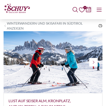
0
WINTERWANDERN UND SKISAFARI IN SÜDTIROL
ANZEIGEN
© KI generiertes Bild
K
LUST AUF SEISER ALM, KRONPLATZ,