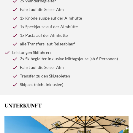
schmackhaftes Mittagsgericht serviert. Am Abend
3x Wanderbegleiter
spektakulärem Blick auf Schlern, Langkofel und
km Pisten und Liften, das Skifahrer aller Niveaus
erwartet man uns dann wieder im Hotel zum
Plattkofel!
Fahrt auf die Seiser Alm
anzieht.
gemeinsamen Abendessen.
1x Knödelsuppe auf der Almhütte
(ca. 3h, 9,6 km)
1x Speckjause auf der Almhütte
1x Pasta auf der Almhütte
SKIFAHRER:
Eindrucksvolle Skitour im Grödnertal rund
um das Sella-Massiv mit der Sella Ronda. Die Route
alle Transfers laut Reiseablauf
verbindet die vier ladinischen Täler Gröden, Alta Badia,
Leistungen Skifahrer:
Arabba und Val di Fassa auf einer Strecke von über 30
3x Skibegleiter inklusive Mittagsjause (ab 6 Personen)
Pistenkilometern.
Fahrt auf die Seiser Alm
Transfer zu den Skigebieten
Skipass (nicht inklusive)
UNTERKUNFT