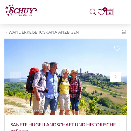
0
WANDERREISE TOSKANA ANZEIGEN
KI generiert mit Adobe Firely
©
SANFTE HÜGELLANDSCHAFT UND HISTORISCHE