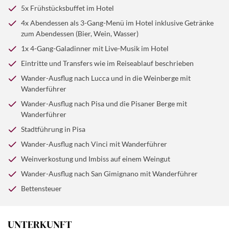
Schotterstraßen und Feldwege auf der ehemaligen
weiter auf gerölligen Wegen bis San Giuliano Terme.
5x Frühstücksbuffet im Hotel
Vinci. Danach werden wir zu einem typischen Imbiss
Frankenstraße, auf der der Erzbischof von Canterbury
Nach einer Pause im Ort fahren wir mit unserem Bus
und Wein auf einem örtlichen Landgut erwartet.
4x Abendessen als 3-Gang-Menü im Hotel inklusive Getränke
990 seine Pilgerreise nach Rom unternahm. Auf dem
nach Pisa, Stadtführung inklusive. Abendessen und
(Gehzeit: 4-4,5 Std.; Höhenunterschied: 430 m;
zum Abendessen (Bier, Wein, Wasser)
Weg nach San Gimignano streifen wir durch Vernaccia-
Übernachtung in unserem Hotel.
(Gehzeit: 2,5-3 Std. ;
mittelschwer)
1x 4-Gang-Galadinner mit Live-Musik im Hotel
Weinberge. Das mittelalterliche Städtchen erreichen wir
Höhenunterschied: 270 m; mittelschwer)
beim südlichen Stadttor. Unser Wanderführer besichtigt
Eintritte und Transfers wie im Reiseablauf beschrieben
mit uns den malerischen Altstadtkern. Wir genießen die
Wander-Ausflug nach Lucca und in die Weinberge mit
Stadt der Geschlechtertürme und legen eine
Wanderführer
Entspannungspause in einer der besten italienischen
Wander-Ausflug nach Pisa und die Pisaner Berge mit
Eisdielen, der Gelateria Dondoli, ein. Lassen Sie den
Wanderführer
Abend dann bei einem 4-Gang-Galadinner mit Live-
Stadtführung in Pisa
Musik gemütlich ausklingen.
(Gehzeit: 3 Std.;
Wander-Ausflug nach Vinci mit Wanderführer
Höhenunterschied: 300 m; mittelschwer)
Weinverkostung und Imbiss auf einem Weingut
Wander-Ausflug nach San Gimignano mit Wanderführer
Bettensteuer
UNTERKUNFT