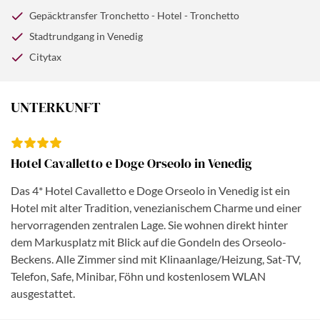
venezianischen Inseln fahren? Die drei Inseln Burano,
Venedig wieder für sich. Erleben Sie einen entspannten
Gepäcktransfer Tronchetto - Hotel - Tronchetto
Murano und Torcello haben sich unabhängig von
Abend am Canale Grande.
Stadtrundgang in Venedig
Venedig einen Namen gemacht haben. Die Einwohner
von Burano sind auf der ganzen Welt für ihre
Citytax
Spitzenstickerei bekannt. Auch die Bewohner von
Murano haben einen Ruf als Handwerker, denn hier
UNTERKUNFT
werden weltberühmte Glaswaren hergestellt. Die Insel
Torcello war um die Jahrtausendwende Bischofssitz,
verlor aber zugunsten Venedigs ständig an Bedeutung.
Bewundern Sie die Kathedrale mit den wunderschönen
Hotel Cavalletto e Doge Orseolo in Venedig
Mosaikverzierungen. Den Abend verbringen Sie dann
Das 4* Hotel Cavalletto e Doge Orseolo in Venedig ist ein
vielleicht in einer kleinen Bar in Venedig.
Hotel mit alter Tradition, venezianischem Charme und einer
hervorragenden zentralen Lage. Sie wohnen direkt hinter
dem Markusplatz mit Blick auf die Gondeln des Orseolo-
Beckens. Alle Zimmer sind mit Klinaanlage/Heizung, Sat-TV,
Telefon, Safe, Minibar, Föhn und kostenlosem WLAN
ausgestattet.