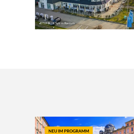
©TUI BLUE Sylt in Rantum
NEU IM PROGRAMM