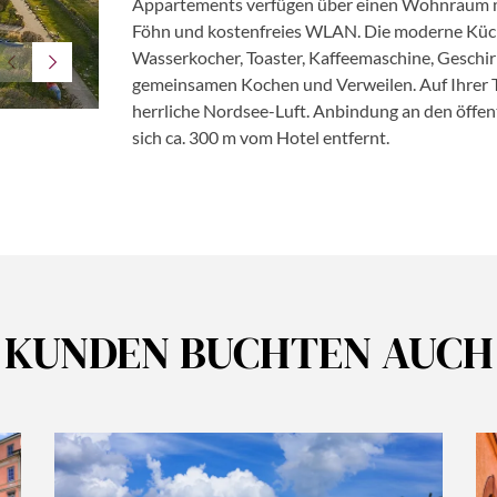
Appartements verfügen über einen Wohnraum mit 
Föhn und kostenfreies WLAN. Die moderne Küch
Wasserkocher, Toaster, Kaffeemaschine, Geschirr
gemeinsamen Kochen und Verweilen. Auf Ihrer T
©TUI BLUE Sylt in Rantum
herrliche Nordsee-Luft. Anbindung an den öffen
sich ca. 300 m vom Hotel entfernt.
KUNDEN BUCHTEN AUCH