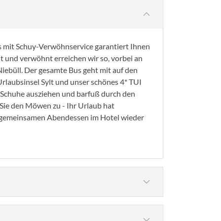
 mit Schuy-Verwöhnservice garantiert Ihnen
 und verwöhnt erreichen wir so, vorbei an
ebüll. Der gesamte Bus geht mit auf den
Urlaubsinsel Sylt und unser schönes 4* TUI
l Schuhe ausziehen und barfuß durch den
Sie den Möwen zu - Ihr Urlaub hat
gemeinsamen Abendessen im Hotel wieder
©Animaflora PicsStock - stock.adobe.com
ausgiebigen Frühstücksbuffet in den Tag. Es