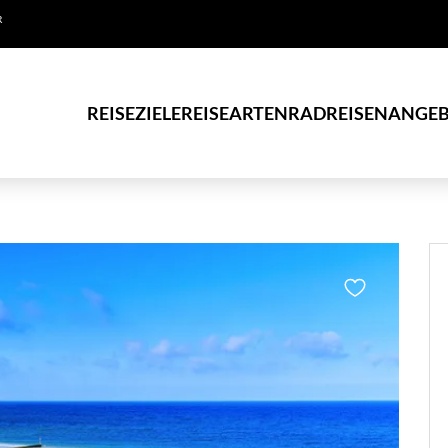
R
REISEZIELE
REISEARTEN
RADREISEN
ANGEB