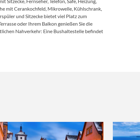
Sitzecke, Fernseher, Telefon, Safe, Heizung,
e mit Cerankochfeld, Mikrowelle, Kühlschrank,
spüler und Sitzecke bietet viel Platz zum
errasse oder Ihrem Balkon genießen Sie die
©TUI BLUE Sylt in Rantum
tlichen Nahverkehr: Eine Bushaltestelle befindet