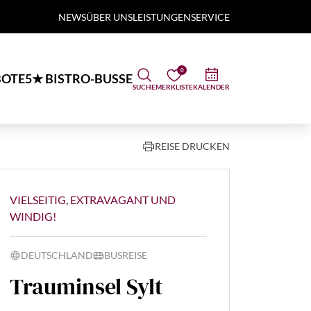
NEWS
ÜBER UNS
LEISTUNGEN
SERVICE
0
OTE
5★ BISTRO-BUSSE
SUCHE
MERKLISTE
KALENDER
REISE DRUCKEN
VIELSEITIG, EXTRAVAGANT UND
WINDIG!
DEUTSCHLAND
BUSREISE
Trauminsel Sylt