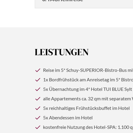
Wir genießen das gute Frühstück im Hotel, 
den Hindenburgdamm zurück auf das Festland
LEISTUNGEN
© pkazmierczak - stock.adobe.com
Reise im 5* Schuy-SUPERIOR-Bistro-Bus mit
1x Bordfrühstück am Anreisetag im 5* Bistr
5x Übernachtung im 4* Hotel TUI BLUE Sylt
alle Appartements ca. 32 qm mit separatem
Dau
5x reichhaltiges Frühstücksbuffet im Hotel
5x Abendessen im Hotel
6 
kostenfreie Nutzung des Hotel-SPA: 1.100