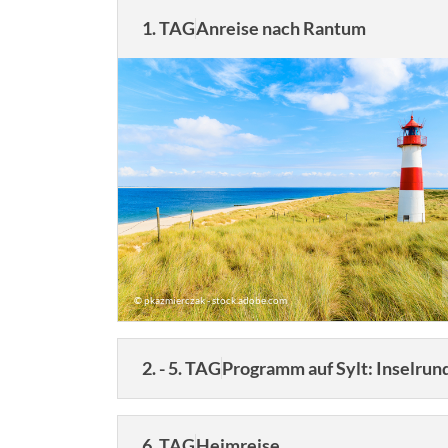
1. TAG
Anreise nach Rantum
© pkazmierczak - stock.adobe.com
2. - 5. TAG
Programm auf Sylt: Inselrun
6. TAG
Heimreise