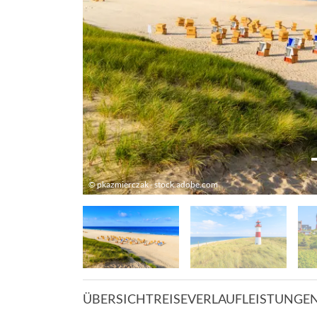
© pkazmierczak - stock.adobe.com
ÜBERSICHT
REISEVERLAUF
LEISTUNGE