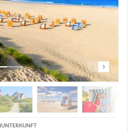
© pkazm
N
UNTERKUNFT