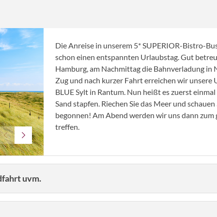
Die Anreise in unserem 5* SUPERIOR-Bistro-Bus
schon einen entspannten Urlaubstag. Gut betreut
Hamburg, am Nachmittag die Bahnverladung in Ni
Zug und nach kurzer Fahrt erreichen wir unsere 
BLUE Sylt in Rantum. Nun heißt es zuerst einma
Sand stapfen. Riechen Sie das Meer und schauen 
begonnen! Am Abend werden wir uns dann zum 
treffen.
© pkazmierczak - stock.adobe.com
dfahrt uvm.
Morgens starten wir nun immer mit einem guten, 