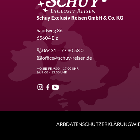
Schuy Exclusiv Reisen GmbH & Co. KG
Sandweg 36
65604 Elz
06431 – 77 80 53 0
office@schuy-reisen.de
MO. BIS FR. 9:00 – 17:00 UHR
SA. 9:00 – 13:00 UHR
ARB
DATENSCHUTZERKLÄRUNG
WI