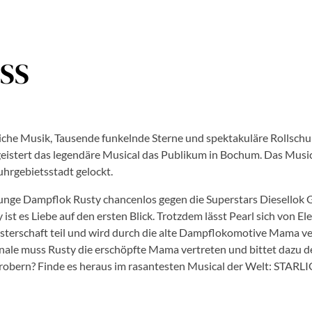
SS
che Musik, Tausende funkelnde Sterne und spektakuläre Rollschuh
eistert das legendäre Musical das Publikum in Bochum. Das Music
uhrgebietsstadt gelockt.
junge Dampflok Rusty chancenlos gegen die Superstars Diesellok G
 ist es Liebe auf den ersten Blick. Trotzdem lässt Pearl sich von 
sterschaft teil und wird durch die alte Dampflokomotive Mama vert
nale muss Rusty die erschöpfte Mama vertreten und bittet dazu de
erobern? Finde es heraus im rasantesten Musical der Welt: STAR