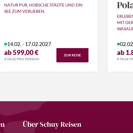
Pol
NATUR PUR, HÜBSCHE STÄDTE UND EIN
SEE ZUM VERLIEBEN.
ERLEBEN
MIT DE
WASALI
14.02. - 17.02.2027
02.02
ab 599,00 €
ab 1.
ZUR REISE
4 TAGE PRO PERSON
8 TAGE 
en
Über Schuy Reisen