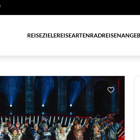
R
REISEZIELE
REISEARTEN
RADREISEN
ANGEB