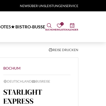
NEWS
ÜBER UNS
LEISTUNGEN
SERVICE
0
OTE
5★ BISTRO-BUSSE
SUCHE
MERKLISTE
KALENDER
REISE DRUCKEN
BOCHUM
DEUTSCHLAND
BUSREISE
STARLIGHT
EXPRESS