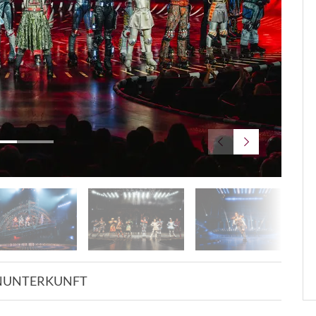
©STAR
N
UNTERKUNFT