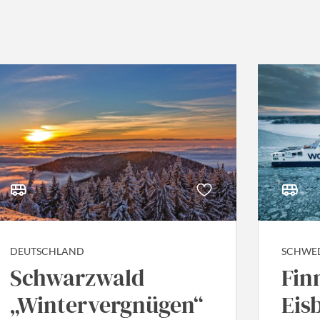
DEUTSCHLAND
SCHWE
Schwarzwald
Fin
„Wintervergnügen“
Eis