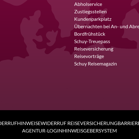
Abholservice
Zustiegsstellen
Kundenparkplatz
Übernachten bei An- und Abre
Bordfrühstück
Schuy-Treuepass
Reiseversicherung
Reisevorträge
Schuy Reisemagazin
DERRUFHINWEISE
WIDERRUF REISEVERSICHERUNG
BARRIER
AGENTUR-LOGIN
HINWEISGEBERSYSTEM