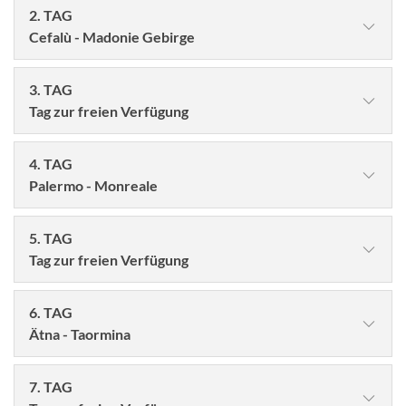
2. TAG
Cefalù - Madonie Gebirge
3. TAG
Tag zur freien Verfügung
4. TAG
Palermo - Monreale
5. TAG
Tag zur freien Verfügung
© IgorZh - stock.adobe.com
6. TAG
Am Morgen beginnen wir unsere Reise im malerischen
Ätna - Taormina
Küstenstädtchen Cefalù, berühmt für seinen
© Serenity-H - stock.adobe.com
goldschimmernden Strand und die charmante Altstadt.
Von dort führt uns der Weg hinauf nach Castelbuono,
7. TAG
Unser exklusives 5* Hotel besticht durch seine