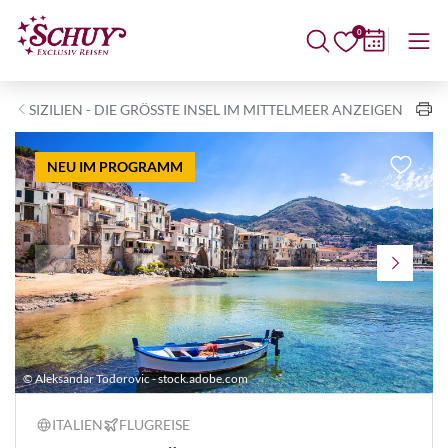
0
SIZILIEN - DIE GRÖSSTE INSEL IM MITTELMEER ANZEIGEN
NEU IM PROGRAMM
© Aleksandar Todorovic - stock.adobe.com
©
ITALIEN
FLUGREISE