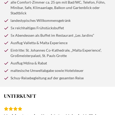
kann auch entspannt, sonnig und mit ein bisschen
der Besuch der St.-Johannes-Co-Kathedrale. Neben den
alle Comfort-Zimmer ca. 25 qm mit Bad/WC, Telefon, Föhn,
Abenteuer sein!
kunstvollen Grabplatten beeindruckt hier vor allem das
Minibar, Safe, Klimaanlage, Balkon und Gartenblick oder
Stadtblick
weltberühmte Gemälde „Die Enthauptung Johannes
des Täufers“ von Caravaggio - das bedeutendste
landestypisches Willkommensgetränk
Kunstwerk der Insel. Anschließend besichtigen Sie den
5x reichhaltiges Frühstücksbuffet
Großmeisterpalast, einst Sitz der Johanniterorden,
5x Abendessen als Buffet im Restaurant „Les Jardins“
heute ein Symbol maltesischer Geschichte. Danach
Ausflug Valletta & Malta Experience
bleibt Zeit für eigene Entdeckungen und einen
entspannten Bummel durch die festlich geschmückte
Eintritte: St. Johannes Co-Kathedrale, „Malta Experience“,
Großmeisterpalast, St. Pauls Grotte
Altstadt. Am Abend kehren Sie ins Hotel zurück, wo ein
gemeinsames Abendessen den erlebnisreichen Tag in
Ausflug Mdina & Rabat
angenehmer Atmosphäre abrundet.
maltesische Umweltabgabe sowie Hotelsteuer
Schuy-Reisebegleitung auf der gesamten Reise
UNTERKUNFT