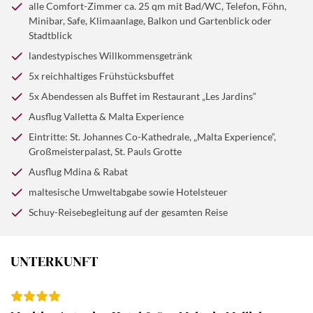
kann auch entspannt, sonnig und mit ein bisschen
der Besuch der St.-Johannes-Co-Kathedrale. Neben den
alle Comfort-Zimmer ca. 25 qm mit Bad/WC, Telefon, Föhn,
Abenteuer sein!
kunstvollen Grabplatten beeindruckt hier vor allem das
Minibar, Safe, Klimaanlage, Balkon und Gartenblick oder
Stadtblick
weltberühmte Gemälde „Die Enthauptung Johannes
des Täufers“ von Caravaggio - das bedeutendste
landestypisches Willkommensgetränk
Kunstwerk der Insel. Anschließend besichtigen Sie den
5x reichhaltiges Frühstücksbuffet
Großmeisterpalast, einst Sitz der Johanniterorden,
5x Abendessen als Buffet im Restaurant „Les Jardins“
heute ein Symbol maltesischer Geschichte. Danach
Ausflug Valletta & Malta Experience
bleibt Zeit für eigene Entdeckungen und einen
entspannten Bummel durch die festlich geschmückte
Eintritte: St. Johannes Co-Kathedrale, „Malta Experience“,
Großmeisterpalast, St. Pauls Grotte
Altstadt. Am Abend kehren Sie ins Hotel zurück, wo ein
gemeinsames Abendessen den erlebnisreichen Tag in
Ausflug Mdina & Rabat
angenehmer Atmosphäre abrundet.
maltesische Umweltabgabe sowie Hotelsteuer
Schuy-Reisebegleitung auf der gesamten Reise
UNTERKUNFT