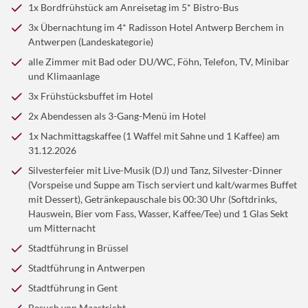
Frühstücksbuffet. Im Anschluss lernen wir die Stadt
1x Bordfrühstück am Anreisetag im 5* Bistro-Bus
©krugli - stock.adobe.com
Antwerpen bei einer Stadtführung kennen. Sie sehen
3x Übernachtung im 4* Radisson Hotel Antwerp Berchem in
u.a. die imposante Kathedrale, die Zunfthäuser am
Prosit
Neujahr! Erst einmal ausschlafen nach einer
Antwerpen (Landeskategorie)
Grote Markt, den Groenplaats und den malerischen
durchfeierten Nacht. Genießen Sie dann das späte
alle Zimmer mit Bad oder DU/WC, Föhn, Telefon, TV, Minibar
© Martin Bergsma - stock.adobe.com
Vlaeykensgang. Antwerpen war im 15. und 16.
Kater-Frühstücksbuffet. Gegen Mittag starten wir zu
und Klimaanlage
Jahrhundert eine der größten Städte der Welt, zeitweise
unserem Ausflug in die Tuchstadt Gent. Uralte
Genießen Sie noch einmal das leckere Frühstück im
3x Frühstücksbuffet im Hotel
die wichtigste Handelsmetropole Europas und als
Zunfthäuser, Handelskontore und vor allem der
Hotel, dann heißt es leider Abschied nehmen. Auf
bedeutendes kulturelles Zentrum Wirkungsstätte von
2x Abendessen als 3-Gang-Menü im Hotel
Belfried, der mächtige Stadtturm, sowie die Fassaden
unserer Rückreise besuchen wir noch Maastricht, eine
berühmten Künstlern, allen voran natürlich Rubens und
1x Nachmittagskaffee (1 Waffel mit Sahne und 1 Kaffee) am
der alten Gilde- und Speicherhäuser erzählen von der
der ältesten und schönsten Städte der Niederlande.
van Dyck. Am späten Nachmittag sind Sie zu Kaffee und
31.12.2026
Vergangenheit. Bei einer Führung lernen Sie die hübsche
Nach einem Aufenthalt reisen wir im 5* Schuy-
Gebäck im Hotel geladen. Am Abend erwartet man Sie
Silvesterfeier mit Live-Musik (DJ) und Tanz, Silvester-Dinner
Stadt kennen. Zurück im Hotel treffen wir uns zum
SUPERIOR-Bistro-Bus mit gewohnt gutem
dann zur stilvollen Silvester-Gala. Bei gutem Essen,
(Vorspeise und Suppe am Tisch serviert und kalt/warmes Buffet
gemeinsamen Abendessen.
Verwöhnservice in Richtung Heimat.
Musik und Tanz feiern Sie ins neue Jahr 2027.
mit Dessert), Getränkepauschale bis 00:30 Uhr (Softdrinks,
Hauswein, Bier vom Fass, Wasser, Kaffee/Tee) und 1 Glas Sekt
um Mitternacht
Stadtführung in Brüssel
Stadtführung in Antwerpen
Stadtführung in Gent
Besuch von Maastricht