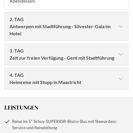
Abendessen.
2. TAG
Antwerpen mit Stadtführung - Silvester-Gala im
Hotel
3. TAG
Zeit zur freien Verfügung - Gent mit Stadtführung
4. TAG
Heimreise mit Stopp in Maastricht
LEISTUNGEN
©kite_rin - stock.adobe.com
Reise im 5* Schuy-SUPERIOR-Bistro-Bus mit Stewardess-
Genießen Sie die Auswahl vom reichhaltigen
Service und Reiseleitung