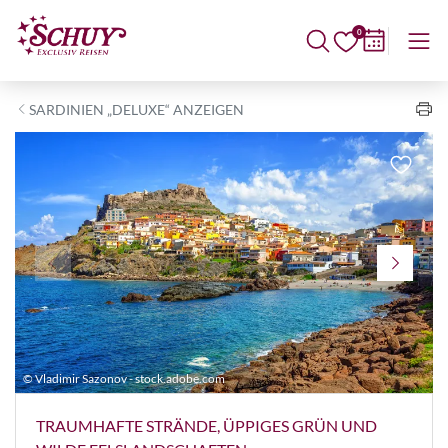
0
SARDINIEN „DELUXE“ ANZEIGEN
© Vladimir Sazonov - stock.adobe.com
©
TRAUMHAFTE STRÄNDE, ÜPPIGES GRÜN UND