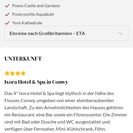
Powis Castle and Gardens
Pontcysyllte Aquädukt
York Kathedrale
Einreise nach Großbritannien – ETA
Reisende aus der EU, die ohne Visum nach
Großbritannien (GB) einreisen können, benötigen ab
UNTERKUNFT
dem 2. April 2025 eine elektronische Reisegenehmigung
(ETA). Diese Genehmigung ist elektronisch mit Ihrem
Reisepass verknüpft und gestattet Ihnen die Einreise in
Ixora Hotel & Spa in Conwy
das Vereinigte Königreich.
Das 4* Ixora Hotel & Spa liegt idyllisch in der Nähe des
Die ETA benötigen Sie sowohl für die Ein- als auch für
Flusses Conwy, umgeben von einer atemberaubenden
die Durchreise von GB.
Landschaft. Zu den Annehmlichkeiten des Hauses gehören
ein Restaurant, eine Bar sowie ein Fitnesscenter. Die Zimmer
EU-Bürger können die elektronische Reisegenehmigung
sind mit Bad oder Dusche und WC ausgestattet und
seit dem 5. März 2025 über die britische ETA-App
verfügen über Fernseher, Mini-Kühlschrank, Föhn,
beantragen. Die App (bunte Krone auf weißem