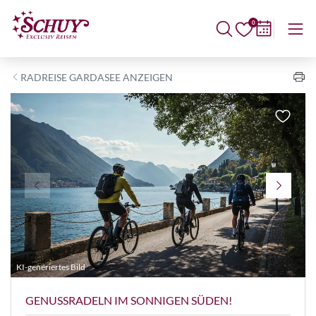
0
RADREISE GARDASEE ANZEIGEN
KI-generiertes Bild
©
GENUSSRADELN IM SONNIGEN SÜDEN!