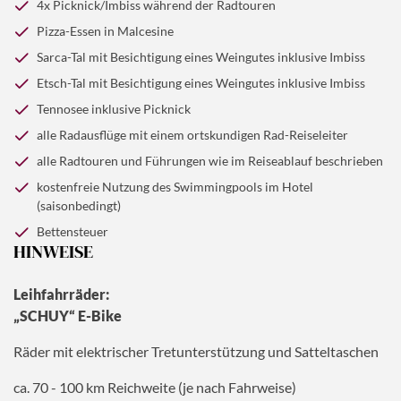
4x Picknick/Imbiss während der Radtouren
Hotel zurück.
Agriturismo genießen wir einen Imbiss mit typischen
(ca. 60 km; ca. 450 hm, Schwierigkeitsgrad: mittel)
Pizza-Essen in Malcesine
Produkten. Gestärkt radeln wir durch alte, enge Gassen
Sarca-Tal mit Besichtigung eines Weingutes inklusive Imbiss
mit herrlichem Blick auf den Gardasee. Wir kommen an
Tenno und Frapporta vorbei; bergab radeln wir wieder
Etsch-Tal mit Besichtigung eines Weingutes inklusive Imbiss
über Riva zurück ins Hotel.
Tennosee inklusive Picknick
(ca. 40 km; ca. 600 hm, Schwierigkeitsgrad: mittel)
alle Radausflüge mit einem ortskundigen Rad-Reiseleiter
alle Radtouren und Führungen wie im Reiseablauf beschrieben
kostenfreie Nutzung des Swimmingpools im Hotel
(saisonbedingt)
Bettensteuer
HINWEISE
Leihfahrräder:
„SCHUY“ E-Bike
Räder mit elektrischer Tretunterstützung und Satteltaschen
ca. 70 - 100 km Reichweite (je nach Fahrweise)