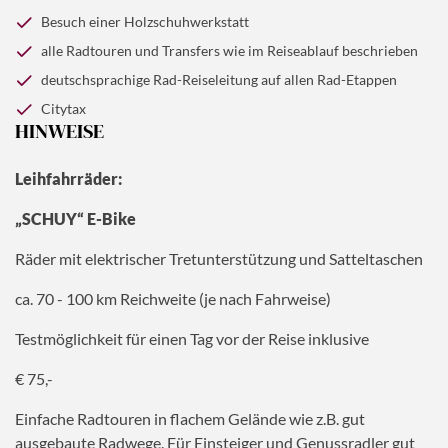
Bergen aan Zee sowie entlang der Strandpromenade
Abendessen erwartet.
(ca. 45 km; einfach)
Besuch einer Holzschuhwerkstatt
nach Egmond aan Zee. Genießen Sie hier ein kühles
alle Radtouren und Transfers wie im Reiseablauf beschrieben
Fußbad in der Nordsee. Rückfahrt ins Hotel zum
gemeinsamen Abendessen.
(ca. 45 km; einfach)
deutschsprachige Rad-Reiseleitung auf allen Rad-Etappen
Citytax
HINWEISE
Leihfahrräder:
„SCHUY“ E-Bike
Räder mit elektrischer Tretunterstützung und Satteltaschen
ca. 70 - 100 km Reichweite (je nach Fahrweise)
Testmöglichkeit für einen Tag vor der Reise inklusive
€ 75,-
Einfache Radtouren in flachem Gelände wie z.B. gut
ausgebaute Radwege. Für Einsteiger und Genussradler gut