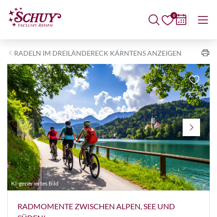
0
RADELN IM DREILÄNDERECK KÄRNTENS ANZEIGEN
KI-generiertes Bild
©
RADMOMENTE ZWISCHEN ALPEN, SEE UND