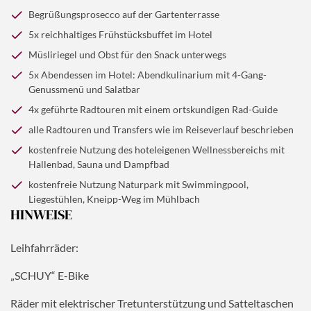
dem idyllischen Ort Moggio Udinese. Weiter geht es
bietet. Im bekannten Luftkurort Bled machen wir eine
Begrüßungsprosecco auf der Gartenterrasse
dann durch das schöne, wildromantische Kanaltal nach
Kaffeepause, bei der Sie die berühmte „Bleder
5x reichhaltiges Frühstücksbuffet im Hotel
Venzone. Nach einer Italienischen Brotzeit fahren wir
Cemeschnitte“ genießen können. Danach geht es weiter
mit dem Bus zurück zum Hotel.
(ca. 65 km; leicht)
Müsliriegel und Obst für den Snack unterwegs
nach Jesenice und entlang des malerischen Radwegs der
5x Abendessen im Hotel: Abendkulinarium mit 4-Gang-
Sava wieder zurück zum Ausgangspunkt in Mojstrana.
Genussmenü und Salatbar
Die Rückfahrt zum Hotel erfolgt bequem mit dem Bus.
4x geführte Radtouren mit einem ortskundigen Rad-Guide
Abendessen und Übernachtung.
(ca. 55 km; 650 hm;
mittel)
alle Radtouren und Transfers wie im Reiseverlauf beschrieben
kostenfreie Nutzung des hoteleigenen Wellnessbereichs mit
Hallenbad, Sauna und Dampfbad
kostenfreie Nutzung Naturpark mit Swimmingpool,
Liegestühlen, Kneipp-Weg im Mühlbach
HINWEISE
Leihfahrräder:
„SCHUY“ E-Bike
Räder mit elektrischer Tretunterstützung und Satteltaschen