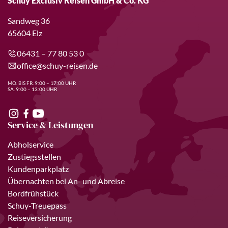
Schuy Exclusiv Reisen GmbH & Co. KG
Sandweg 36
65604 Elz
06431 – 77 80 53 0
office@schuy-reisen.de
MO. BIS FR. 9:00 – 17:00 UHR
SA. 9:00 – 13:00 UHR
Service & Leistungen
Abholservice
Zustiegsstellen
Kundenparkplatz
Übernachten bei An- und Abreise
Bordfrühstück
Schuy-Treuepass
Reiseversicherung