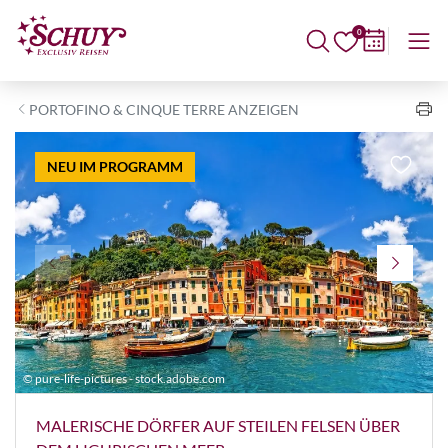
0
PORTOFINO & CINQUE TERRE ANZEIGEN
NEU IM PROGRAMM
© pure-life-pictures - stock.adobe.com
©
MALERISCHE DÖRFER AUF STEILEN FELSEN ÜBER