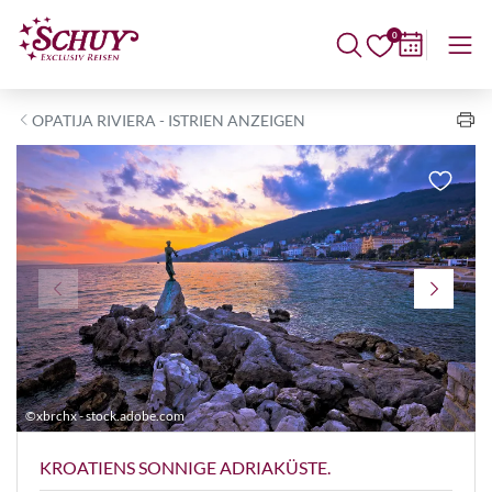
0
OPATIJA RIVIERA - ISTRIEN ANZEIGEN
©xbrchx - stock.adobe.com
©
KROATIENS SONNIGE ADRIAKÜSTE.