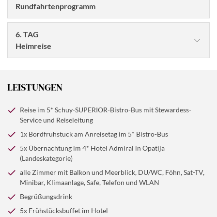
Rundfahrtenprogramm
6. TAG
Heimreise
Nach einem letzten leckeren Frühstück vom Buffet steht
uns die Heimreise bevor. Mit dem gewohnt guten
LEISTUNGEN
Schuy-Verwöhnservice, genügend Zwischenpausen und
einer schönen Reiseroute, erreichen wir am Abend
Reise im 5* Schuy-SUPERIOR-Bistro-Bus mit Stewardess-
wieder die Heimat.
Service und Reiseleitung
1x Bordfrühstück am Anreisetag im 5* Bistro-Bus
© xbrchx - stock.adobe.com
5x Übernachtung im 4* Hotel Admiral in Opatija
Jeder Morgen beginnt mit einem ausgiebigen Frühstück
(Landeskategorie)
vom Buffet. Wir haben ein schönes Ausflugs- und
alle Zimmer mit Balkon und Meerblick, DU/WC, Föhn, Sat-TV,
Rundfahrtenprogramm für Sie zusammengestellt. Bei
Minibar, Klimaanlage, Safe, Telefon und WLAN
unserer ganztägigen Istrien-Rundfahrt ist u.a. der
Begrüßungsdrink
Besuch von Porec eingeplant. Bei dem Küstenausflug
5x Frühstücksbuffet im Hotel
lernen Sie die z.T. unberührten Schönheiten des Landes