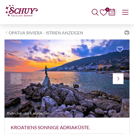
0
OPATIJA RIVIERA - ISTRIEN ANZEIGEN
©xbrchx - stock.adobe.com
©
KROATIENS SONNIGE ADRIAKÜSTE.