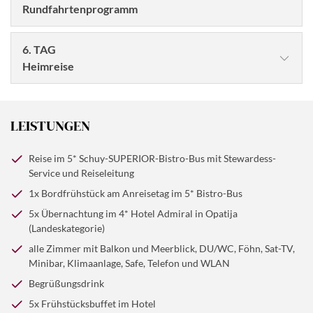
Rundfahrtenprogramm
6. TAG
Heimreise
Nach einem letzten leckeren Frühstück vom Buffet steht
uns die Heimreise bevor. Mit dem gewohnt guten
LEISTUNGEN
Schuy-Verwöhnservice, genügend Zwischenpausen und
einer schönen Reiseroute, erreichen wir am Abend
Reise im 5* Schuy-SUPERIOR-Bistro-Bus mit Stewardess-
wieder die Heimat.
Service und Reiseleitung
1x Bordfrühstück am Anreisetag im 5* Bistro-Bus
© xbrchx - stock.adobe.com
5x Übernachtung im 4* Hotel Admiral in Opatija
Jeder Morgen beginnt mit einem ausgiebigen Frühstück
(Landeskategorie)
vom Buffet. Wir haben ein schönes Ausflugs- und
alle Zimmer mit Balkon und Meerblick, DU/WC, Föhn, Sat-TV,
Rundfahrtenprogramm für Sie zusammengestellt. Bei
Minibar, Klimaanlage, Safe, Telefon und WLAN
unserer ganztägigen Istrien-Rundfahrt ist u.a. der
Begrüßungsdrink
Besuch von Porec eingeplant. Bei dem Küstenausflug
5x Frühstücksbuffet im Hotel
lernen Sie die z.T. unberührten Schönheiten des Landes