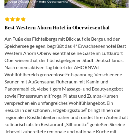
©Best Western Ahorn Hotel Oberwiesenthal
Best Western Ahorn Hotel in Oberwiesenthal
Am Fuße des Fichtelbergs mit Blick auf die Berge und den
Speichersee gelegen, begrüßt das 4* Erwachsenenhotel Best
Western Ahorn Oberwiesenthal seine Gäste im Luftkurort
Oberwiesenthal, der höchstgelegenen Stadt Deutschlands.
Nach einem aktiven Tag bietet der AHORNWell
Wohlfühlbereich grenzenlose Entspannung. Verschiedene
Saunen mit Außensauna, Ruheraum mit Kamin und
Panoramablick, vielseitigem Massage- und Beautyangebot
sowie Fitnessraum mit Yoga, Pilates und Zumba-Kursen
versprechen ein umfangreiches Wohlfühlangebot. Ein
Besuch in der schönen „Erzgebirgsstube“ bringt Ihnen die
regionalen Köstlichkeiten näher und rundet Ihren Aufenthalt
kulinarisch ab. Im Restaurant „Silhouette“ genießen Sie eine
liebevoll zubereitete regionale und nationale Küche mit