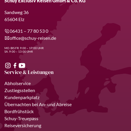
Schuy Exclusiv Reisen GmbH & Co. KG
Sandweg 36
65604 Elz
06431 – 77 80 53 0
office@schuy-reisen.de
MO. BIS FR. 9:00 – 17:00 UHR
SA. 9:00 – 13:00 UHR
Service & Leistungen
Abholservice
Zustiegsstellen
Kundenparkplatz
Übernachten bei An- und Abreise
Bordfrühstück
Schuy-Treuepass
Reiseversicherung