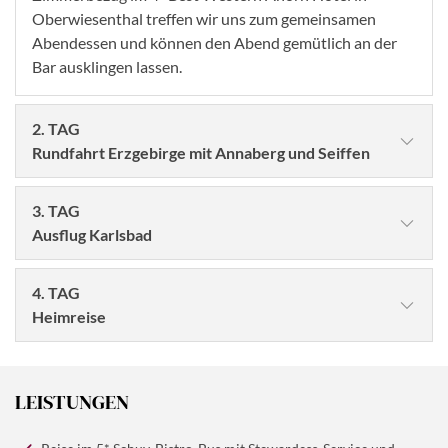
Oberwiesenthal treffen wir uns zum gemeinsamen
Abendessen und können den Abend gemütlich an der
Bar ausklingen lassen.
2. TAG
Rundfahrt Erzgebirge mit Annaberg und Seiffen
3. TAG
Ausflug Karlsbad
4. TAG
Heimreise
Nach dem Frühstück heißt es leider Abschied nehmen.
Vorweihnachtlich eingestimmt werden wir Abends
LEISTUNGEN
wieder zu Hause sein.
©htpix - stock.adobe.com