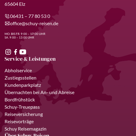
65604 Elz
06431 – 77 80 53 0
office@schuy-reisen.de
MO. BIS FR. 9:00 – 17:00 UHR
SA. 9:00 – 13:00 UHR
Service & Leistungen
Abholservice
Zustiegsstellen
Kundenparkplatz
Übernachten bei An- und Abreise
Bordfrühstück
Schuy-Treuepass
Reiseversicherung
Reisevorträge
Schuy Reisemagazin
Über Schuy Reisen