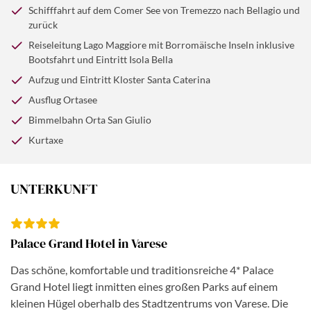
historischen Ortskern bis zur Piazza Motta, wo sich der
Boot bis Tremezzo und Rückfahrt zum Hotel.
Schifffahrt auf dem Comer See von Tremezzo nach Bellagio und
Lago Maggiore. Schon vom Boot aus eröffnen sich dem
Blick auf die märchenhafte Insel San Giulio öffnet. Über
zurück
Besucher spektakuläre Ausblicke auf das Kloster,
die Filmstadt Locarno am Lago Maggiore geht es dann
Reiseleitung Lago Maggiore mit Borromäische Inseln inklusive
dessen Gebäude aus dem 13. bis 18. Jahrhundert
wieder zurück in Richtung Varese. Nach einem kurzen
Bootsfahrt und Eintritt Isola Bella
stammen. Und immer wieder eröffnen sich
Stopp am Lago di Varese erreichen Sie Ihr Hotel.
Aufzug und Eintritt Kloster Santa Caterina
atemberaubende Ausblicke auf den See und die
schweizerischen Berge! Nach diesen unvergesslichen
Ausflug Ortasee
Eindrücken geht es zurück ins Hotel.
Bimmelbahn Orta San Giulio
Kurtaxe
UNTERKUNFT
Palace Grand Hotel in Varese
Das schöne, komfortable und traditionsreiche 4* Palace
Grand Hotel liegt inmitten eines großen Parks auf einem
kleinen Hügel oberhalb des Stadtzentrums von Varese. Die