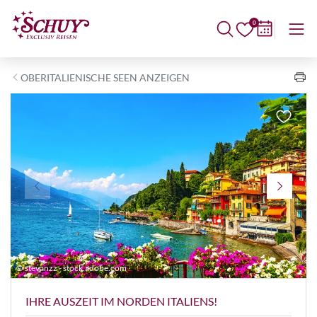
0
OBERITALIENISCHE SEEN ANZEIGEN
© stevanzz - stock.adobe.com
©
IHRE AUSZEIT IM NORDEN ITALIENS!