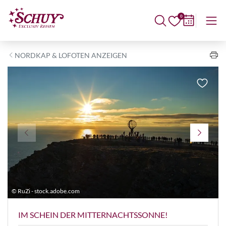
0
NORDKAP & LOFOTEN ANZEIGEN
© RuZi - stock.adobe.com
©
IM SCHEIN DER MITTERNACHTSSONNE!