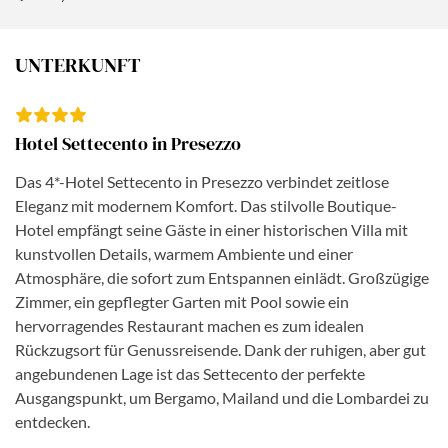
überdachten und äußerst luxuriösen Einkaufsgalerie
„Galleria Vittorio Emanuele“. Dieses architektonische
Juwel ist das Verbindungsglied zwischen dem Domplatz
UNTERKUNFT
und der Piazza delle Scala und neben dem mächtigen
Dom, der ganze Stolz der Stadt! Und wer sich einfach
treiben lassen möchte, genießt das lebendige Treiben im
Hotel Settecento in Presezzo
Szeneviertel Navigli mit seinen romantischen Kanälen,
kleinen Läden und einladenden Restaurants. Ein
Das 4*-Hotel Settecento in Presezzo verbindet zeitlose
Ausflug nach Mailand ist eine perfekte Mischung aus
Eleganz mit modernem Komfort. Das stilvolle Boutique-
Kultur, Shopping und Dolce Vita - stilvoll, lebendig und
Hotel empfängt seine Gäste in einer historischen Villa mit
unvergesslich.
kunstvollen Details, warmem Ambiente und einer
Atmosphäre, die sofort zum Entspannen einlädt. Großzügige
Zimmer, ein gepflegter Garten mit Pool sowie ein
hervorragendes Restaurant machen es zum idealen
Rückzugsort für Genussreisende. Dank der ruhigen, aber gut
angebundenen Lage ist das Settecento der perfekte
Ausgangspunkt, um Bergamo, Mailand und die Lombardei zu
entdecken.