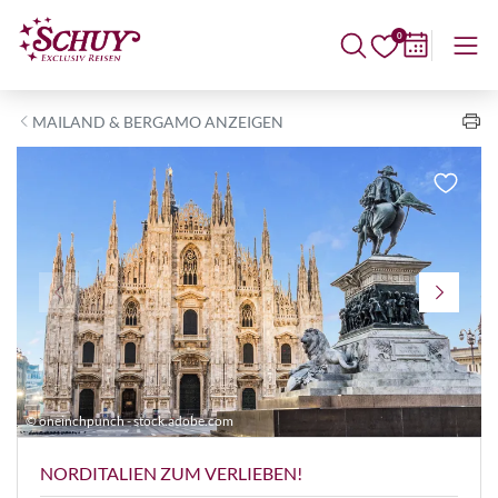
0
MAILAND & BERGAMO ANZEIGEN
© oneinchpunch - stock.adobe.com
©
NORDITALIEN ZUM VERLIEBEN!