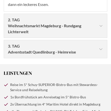
dann ein leckeres Essen.
2. TAG
Weihnachtsmarkt Magdeburg - Rundgang
Lichterwelt
3. TAG
Adventsstadt Quedlinburg - Heimreise
LEISTUNGEN
Reise im 5* Schuy-SUPERIOR-Bistro-Bus mit Stewardess-
Service und Reiseleitung
1x Bordfrühstück am Anreisetag im 5* Bistro-Bus
© LianeM - Fotolia
2x Übernachtung im 4* Maritim Hotel direkt in Magdeburg
Genießen Sie die Auswahl vom reichhaltigen Maritim-