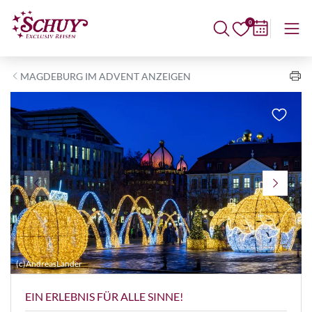
0
MAGDEBURG IM ADVENT ANZEIGEN
(c)AndreasLander
©
EIN ERLEBNIS FÜR ALLE SINNE!