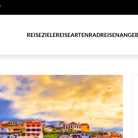
R
REISEZIELE
REISEARTEN
RADREISEN
ANGEB