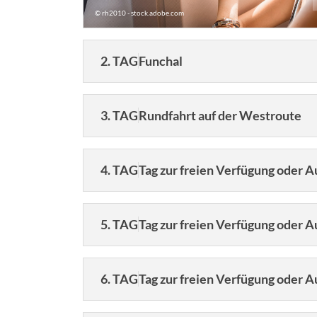
© rh2010 - stock.adobe.com
2. TAG
Funchal
3. TAG
Rundfahrt auf der Westroute
4. TAG
Tag zur freien Verfügung oder A
5. TAG
Tag zur freien Verfügung oder 
© Grecaud Paul - stock.adobe.com
Dau
6. TAG
Tag zur freien Verfügung oder Au
8 
© Audrius - stock.adobe.com