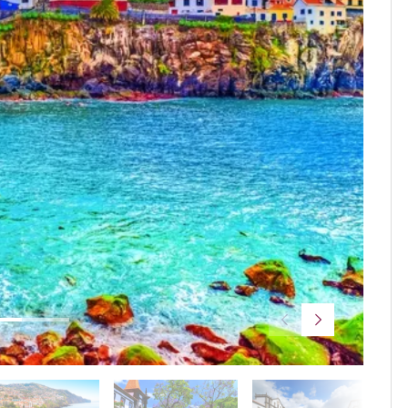
© rh201