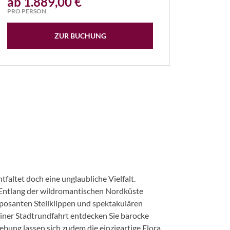
ab 1.889,00 €
PRO PERSON
ZUR BUCHUNG
tfaltet doch eine unglaubliche Vielfalt.
 Entlang der wildromantischen Nordküste
posanten Steilklippen und spektakulären
einer Stadtrundfahrt entdecken Sie barocke
bung lassen sich zudem die einzigartige Flora