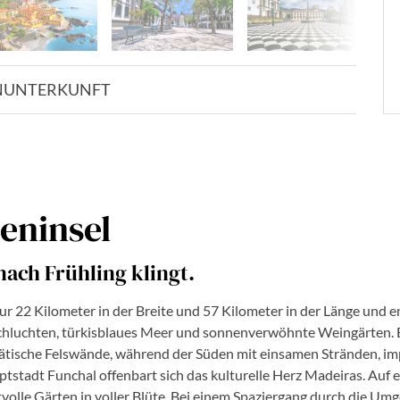
N
UNTERKUNFT
eninsel
nach Frühling klingt.
ur 22 Kilometer in der Breite und 57 Kilometer in der Länge und en
 Schluchten, türkisblaues Meer und sonnenverwöhnte Weingärten.
ätische Felswände, während der Süden mit einsamen Stränden, im
ptstadt Funchal offenbart sich das kulturelle Herz Madeiras. Auf 
lle Gärten in voller Blüte. Bei einem Spaziergang durch die Umge