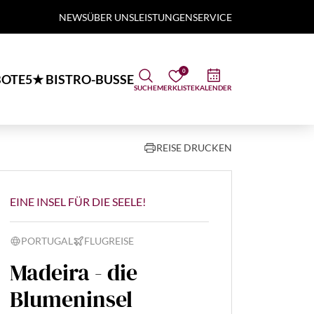
NEWS
ÜBER UNS
LEISTUNGEN
SERVICE
0
OTE
5★ BISTRO-BUSSE
SUCHE
MERKLISTE
KALENDER
REISE DRUCKEN
EINE INSEL FÜR DIE SEELE!
PORTUGAL
FLUGREISE
Madeira - die
Blumeninsel