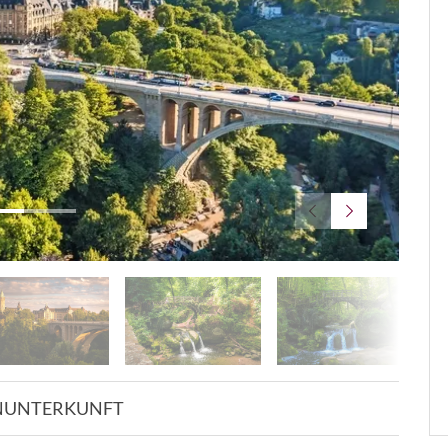
© Rudol
N
UNTERKUNFT