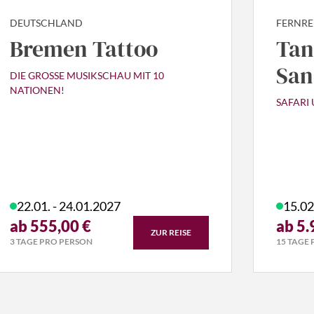
DEUTSCHLAND
FERNREI
Bremen Tattoo
Tan
San
DIE GROSSE MUSIKSCHAU MIT 10 N
ATIONEN!
SAFARI
22.01. - 24.01.2027
15.02
ab 555,00 €
ab 5.
ZUR REISE
3 TAGE PRO PERSON
15 TAGE