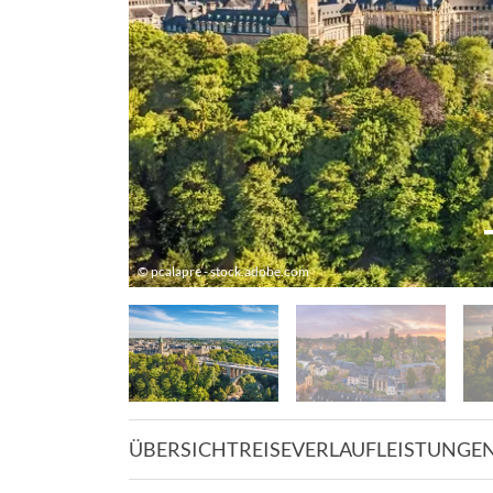
© pcalapre - stock.adobe.com
ÜBERSICHT
REISEVERLAUF
LEISTUNGE