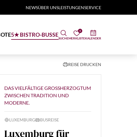
NEWS
ÜBER UNS
LEISTUNGEN
SERVICE
0
OTE
5★ BISTRO-BUSSE
SUCHE
MERKLISTE
KALENDER
REISE DRUCKEN
DAS VIELFÄLTIGE GROSSHERZOGTUM Z
WISCHEN TRADITION UND M
ODERNE.
LUXEMBURG
BUSREISE
Luxemburg für