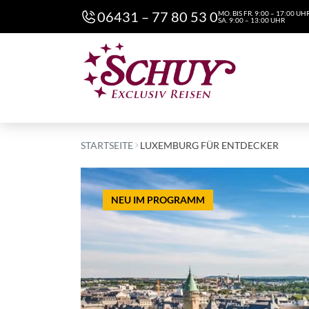
06431 – 77 80 53 0
MO. BIS FR. 9:00 – 17:00 UH
SA. 9:00 – 13:00 UHR
STARTSEITE
LUXEMBURG FÜR ENTDECKER
NEU IM PROGRAMM