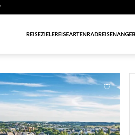
R
REISEZIELE
REISEARTEN
RADREISEN
ANGEB