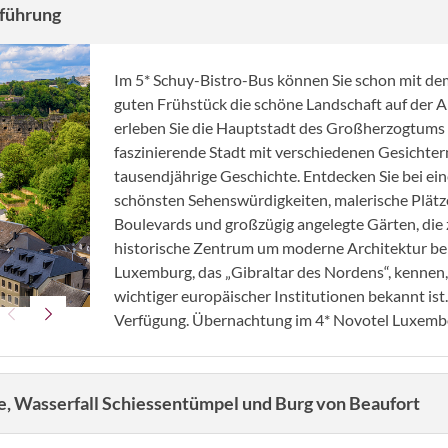
xemburg - Stadtführung
Im 5* Schuy-Bistro-Bus können Sie schon mit de
guten Frühstück die schöne Landschaft auf der An
erleben Sie die Hauptstadt des Großherzogtums i
faszinierende Stadt mit verschiedenen Gesichtern,
tausendjährige Geschichte. Entdecken Sie bei ei
schönsten Sehenswürdigkeiten, malerische Plätze
Boulevards und großzügig angelegte Gärten, die 
historische Zentrum um moderne Architektur bere
Luxemburg, das „Gibraltar des Nordens“, kennen, 
© pigprox - stock.adobe.com
wichtiger europäischer Institutionen bekannt ist
Verfügung. Übernachtung im 4* Novotel Luxemb
e, Wasserfall Schiessentümpel und Burg von Beaufort