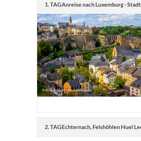
1. TAG
Anreise nach Lu
© Boris Stroujko - stock.adobe.com
2. TAG
Echternach, Felshöhlen Huel Le