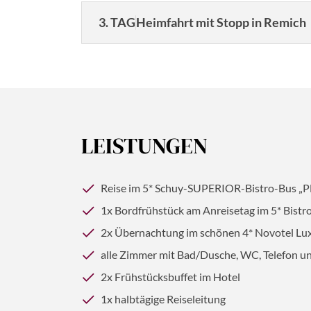
3. TAG
Heimfahrt mit Stopp in Remich
LEISTUNGEN
© Anton - stock.adobe.com
Reise im 5* Schuy-SUPERIOR-Bistro-Bus „P
1x Bordfrühstück am Anreisetag im 5* Bistr
©dudlajzov - stock.adobe.com
2x Übernachtung im schönen 4* Novotel Lu
alle Zimmer mit Bad/Dusche, WC, Telefon u
2x Frühstücksbuffet im Hotel
1x halbtägige Reiseleitung