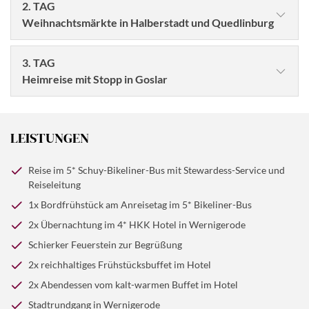
2. TAG
Weihnachtsmärkte in Halberstadt und Quedlinburg
3. TAG
Heimreise mit Stopp in Goslar
LEISTUNGEN
Reise im 5* Schuy-Bikeliner-Bus mit Stewardess-Service und
Reiseleitung
1x Bordfrühstück am Anreisetag im 5* Bikeliner-Bus
©dk-fotowelt - stock.adobe.com
2x Übernachtung im 4* HKK Hotel in Wernigerode
Nachdem Sie sich am reichhaltigen Frühstück vom
Schierker Feuerstein zur Begrüßung
Buffet gestärkt haben, machen wir uns auf den Weg
©Mapics - stock.adobe.com
2x reichhaltiges Frühstücksbuffet im Hotel
nach Halberstadt. Das Stadtzentrum von Halberstadt
2x Abendessen vom kalt-warmen Buffet im Hotel
bietet an historischer Stelle mit modernen Gebäuden
Ein letztes Mal stärken wir uns am Frühstücksbuffet,
eine reizvolle Kulisse für die bezaubernde Budenstadt
Stadtrundgang in Wernigerode