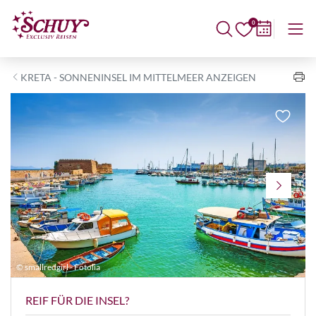
0
KRETA - SONNENINSEL IM MITTELMEER ANZEIGEN
© smallredgirl - Fotolia
©
REIF FÜR DIE INSEL?