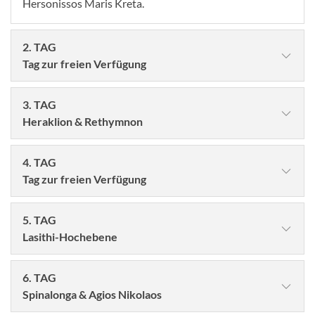
Hersonissos Maris Kreta.
2. TAG
Tag zur freien Verfügung
3. TAG
Heraklion & Rethymnon
4. TAG
Tag zur freien Verfügung
5. TAG
Lasithi-Hochebene
©smallredgirl - stock.adobe.com
6. TAG
Heute können Sie die Hotelannehmlichkeiten genießen
Spinalonga & Agios Nikolaos
oder Ihren Aufenthaltsort auf eigene Faust erkunden.
© efesenko - stock.adobe.com