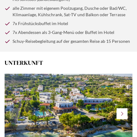
Info: Im Ausflugspaket enthalten.
alle Zimmer mit eigenem Poolzugang, Dusche oder Bad/WC,
Klimaanlage, Kühlschrank, Sat-TV und Balkon oder Terrasse
7x Frühstücksbuffet im Hotel
7x Ab
endessen als 3-Gang-Menü oder Buffet im Hotel
Schuy-Reisebegleitung auf der gesamten Reise ab 15 Personen
UNTERKUNFT