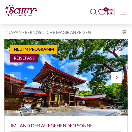
0
JAPAN - FERNÖSTLICHE MAGIE ANZEIGEN
NEU IM PROGRAMM
REISEPASS
© beeboys - stock.adobe.com
©
IM LAND DER AUFGEHENDEN SONNE.