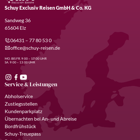
Schuy Exclusiv Reisen GmbH & Co. KG
Sandweg 36
65604 Elz
06431 – 77 80 53 0
office@schuy-reisen.de
MO. BIS FR. 9:00 – 17:00 UHR
SA. 9:00 – 13:00 UHR
Service & Leistungen
Abholservice
Zustiegsstellen
Kundenparkplatz
Übernachten bei An- und Abreise
Bordfrühstück
Schuy-Treuepass