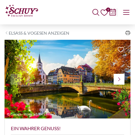
0
ELSASS & VOGESEN ANZEIGEN
© Givaga - stock.adobe.com
©
EIN WAHRER GENUSS!