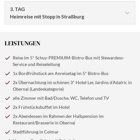
3. TAG
Heimreise mit Stopp in Straßburg
LEISTUNGEN
Reise im 5* Schuy-PREMIUIM-Bistro-Bus mit Stewardess-
Service und Reiseleitung
1x Bordfrühstück am Anreisetag im 5* Bistro-Bus
© LianeM
2x Übernachtung im schönen 3* Hotel Les Jardins d'Adalric in
Nach dem Frühstück unternehmen wir eine
Obernai (Landeskategorie)
abwechslungsreiche Rundfahrt durch das Elsass und die
alle Zimmer mit Bad/Dusche, WC, Telefon und TV
© Givaga - stock.adobe.com
Vogesen. Unsere Route führt über den
2x Frühstücksbuffet im Hotel
Hartmannswillerkopf, den Grand Ballon, Le Markstein
Stärken Sie sich mit einem leckeren Frühstück, bevor wir
2x Abendessen im Rahmen der Halbpension im
und Le Hohneck bis zum Col de la Schlucht - mit Stopps
nach Straßburg fahren. Sie lernen die Stadt bei einer
Restaurant/Brasserie in Obernai
in Münster, Orbey und dem charmanten Kaysersberg.
geführten Stadtbesichtigung zu Fuß und per Bus
Stadtführung in Colmar
Unterwegs erwartet Sie eine zünftige Einkehr in einem
kennen. Die Führung wird an einem gemütlichen