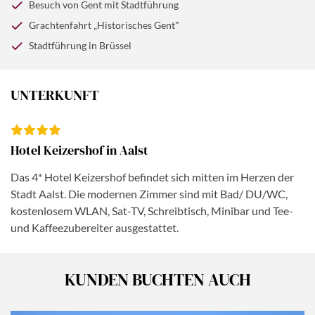
Wahrzeichen der Stadt, das berühmte „Männeken Pis“,
unsere Führung zu Fuß, danach können Sie an einer
Besuch von Gent mit Stadtführung
Sie eine Grachtenfahrt. Im Anschluss haben Sie noch
sowie das Atomium. Mit vielen neuen Eindrücken treten
Grachtenrundfahrt teilnehmen
(buchbar gegen Aufpreis
Grachtenfahrt „Historisches Gent"
Freizeit in der hübschen Stadt. Gegen Abend kehren wir
wir anschließend die Heimreise an.
€ 15,- p.P., bitte direkt bei der Anmeldung mitbuchen)
.
zurück in unser Hotel.
Stadtführung in Brüssel
Im Anschluss haben Sie Zeit zur freien Verfügung in der
„Stadt der Spitzen“.
UNTERKUNFT
Hotel Keizershof in Aalst
Das 4* Hotel Keizershof befindet sich mitten im Herzen der
Stadt Aalst. Die modernen Zimmer sind mit Bad/ DU/WC,
kostenlosem WLAN, Sat-TV, Schreibtisch, Minibar und Tee-
und Kaffeezubereiter ausgestattet.
KUNDEN BUCHTEN AUCH