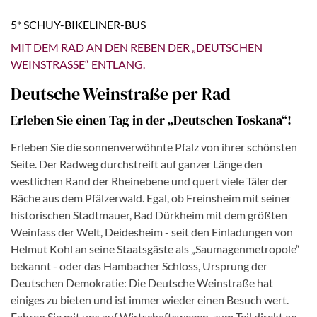
5* SCHUY-BIKELINER-BUS
MIT DEM RAD AN DEN REBEN DER „DEUTSCHEN
WEINSTRASSE“ ENTLANG.
Deutsche Weinstraße per Rad
Erleben Sie einen Tag in der „Deutschen Toskana“!
Erleben Sie die sonnenverwöhnte Pfalz von ihrer schönsten
Seite. Der Radweg durchstreift auf ganzer Länge den
westlichen Rand der Rheinebene und quert viele Täler der
Bäche aus dem Pfälzerwald. Egal, ob Freinsheim mit seiner
historischen Stadtmauer, Bad Dürkheim mit dem größten
Weinfass der Welt, Deidesheim - seit den Einladungen von
Helmut Kohl an seine Staatsgäste als „Saumagenmetropole“
bekannt - oder das Hambacher Schloss, Ursprung der
Deutschen Demokratie: Die Deutsche Weinstraße hat
einiges zu bieten und ist immer wieder einen Besuch wert.
Fahren Sie mit uns auf Wirtschaftswegen, zum Teil direkt an