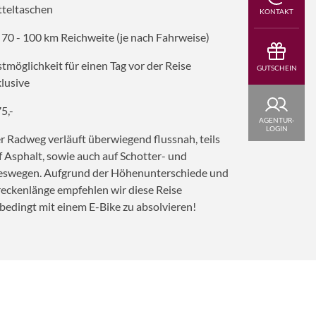
tteltaschen
KONTAKT
. 70 - 100 km Reichweite (je nach Fahrweise)
stmöglichkeit für einen Tag vor der Reise
GUTSCHEIN
klusive
5,-
AGENTUR-
LOGIN
r Radweg verläuft überwiegend flussnah, teils
f Asphalt, sowie auch auf Schotter- und
eswegen.
Aufgrund der Höhenunterschiede und
reckenlänge empfehlen wir diese Reise
bedingt mit einem E-Bike zu absolvieren!