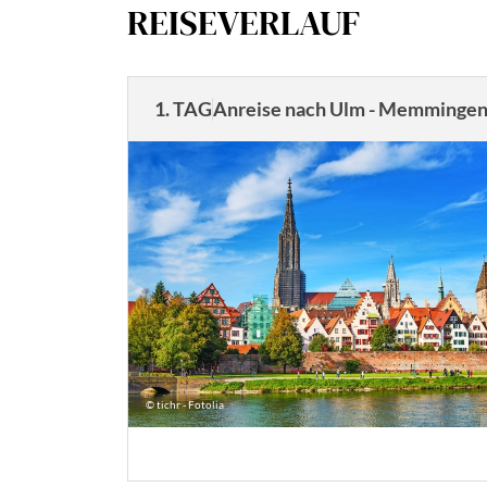
REISEVERLAUF
1. TAG
Anreise nach Ulm - Memminge
© tichr - Fotolia