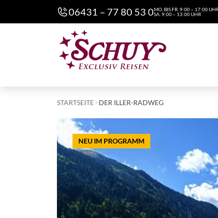
06431 – 77 80 53 0
MO. BIS FR. 9:00 – 17:00 UH
SA. 9:00 – 13:00 UHR
STARTSEITE
DER ILLER-RADWEG
NEU IM PROGRAMM