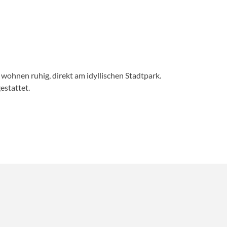
Allgäu S
 wohnen ruhig, direkt am idyllischen Stadtpark.
Das 4* Allgäu
estattet.
eingerichtete
Wellnessbere