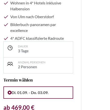
Wohnen in 4* Hotels inklusive
Halbension
Von Ulm nach Oberstdorf
Bilderbuch-panoramen par
excellence
4* ADFC klassifizierte Radroute
DAUER
3 Tage
ANZAHL PERSONEN
2 Personen
Termin wählen
Christ mail@timochrist.com
Di. 01.09. - Do. 03.09.
ab 469,00 €