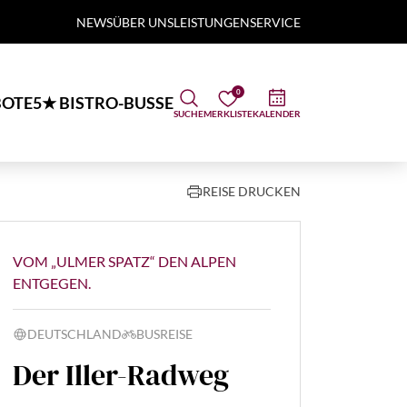
NEWS
ÜBER UNS
LEISTUNGEN
SERVICE
0
OTE
5★ BISTRO-BUSSE
SUCHE
MERKLISTE
KALENDER
REISE DRUCKEN
VOM „ULMER SPATZ“ DEN ALPEN
ENTGEGEN.
DEUTSCHLAND
BUSREISE
Der Iller-Radweg