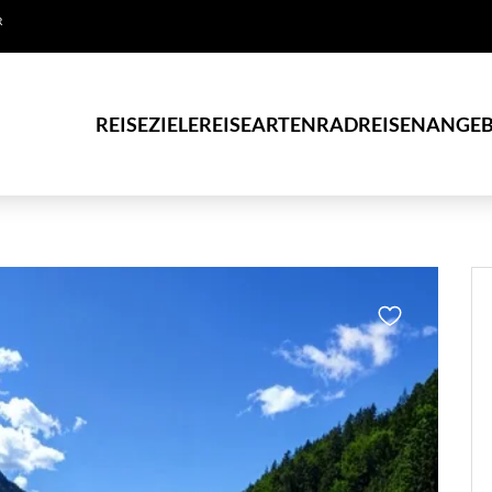
R
REISEZIELE
REISEARTEN
RADREISEN
ANGEB