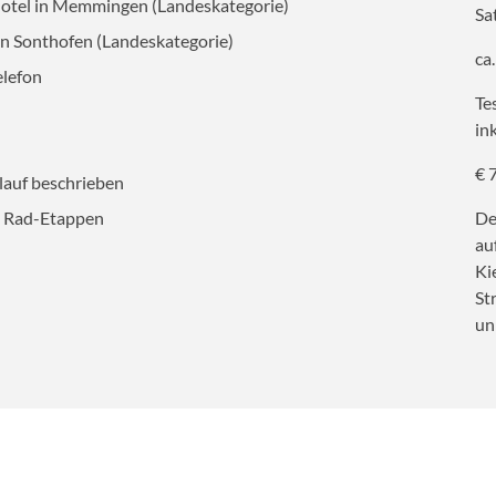
hotel in Memmingen (Landeskategorie)
Sa
in Sonthofen (Landeskategorie)
ca
AUSWAHL ÜBERNEHMEN
elefon
Te
in
€ 7
lauf beschrieben
en Rad-Etappen
De
au
Ki
St
un