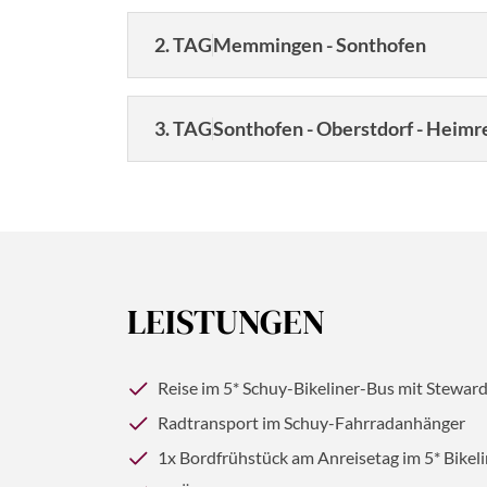
2. TAG
Memmingen - Sonthofen
3. TAG
Sonthofen - Oberstdorf - Heimr
LEISTUNGEN
©fotoping - stock.adobe.com
Reise im 5* Schuy-Bikeliner-Bus mit Steward
Dau
Radtransport im Schuy-Fahrradanhänger
KI-generiertes Bild
1x Bordfrühstück am Anreisetag im 5* Bikel
3 