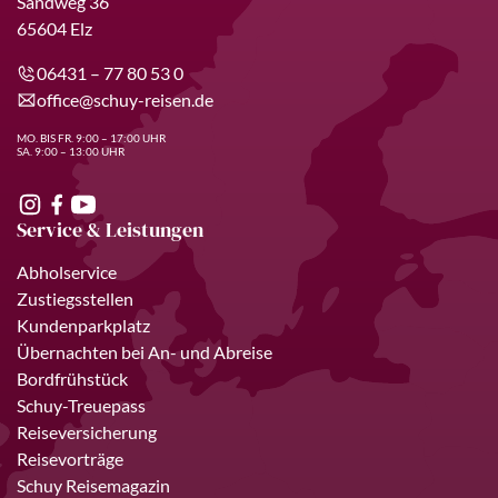
Sandweg 36
65604 Elz
06431 – 77 80 53 0
office@schuy-reisen.de
MO. BIS FR. 9:00 – 17:00 UHR
SA. 9:00 – 13:00 UHR
Service & Leistungen
Abholservice
Zustiegsstellen
Kundenparkplatz
Übernachten bei An- und Abreise
Bordfrühstück
Schuy-Treuepass
Reiseversicherung
Reisevorträge
Schuy Reisemagazin