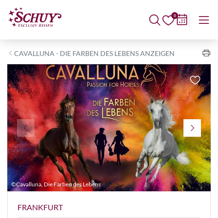
0
CAVALLUNA - DIE FARBEN DES LEBENS ANZEIGEN
©Cavalluna, Die Farben des Lebens
©
FRANKFURT