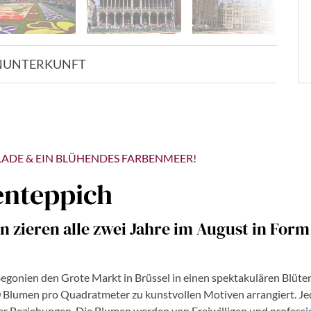
N
UNTERKUNFT
LADE & EIN BLÜHENDES FARBENMEER!
enteppich
en zieren alle zwei Jahre im August in For
gonien den Grote Markt in Brüssel in einen spektakulären Blüten
0 Blumen pro Quadratmeter zu kunstvollen Motiven arrangiert. J
ler Beziehungen. Die Blumen werden von Freiwilligen und professio