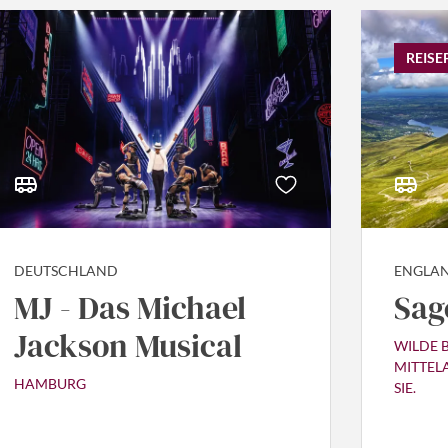
REISE
DEUTSCHLAND
ENGLA
MJ - Das Michael
Sag
Jackson Musical
WILDE 
MITTEL
HAMBURG
SIE.