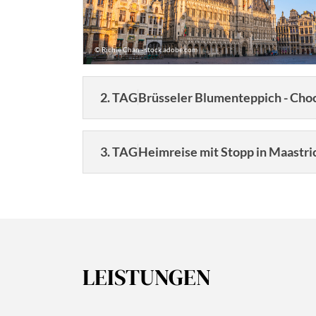
© Richie Chan - stock.adobe.com
2. TAG
Brüsseler Blumenteppich - Choc
3. TAG
Heimreise mit Stopp in Maastri
Dau
LEISTUNGEN
©emperorcosar - stock.adobe.com
3 