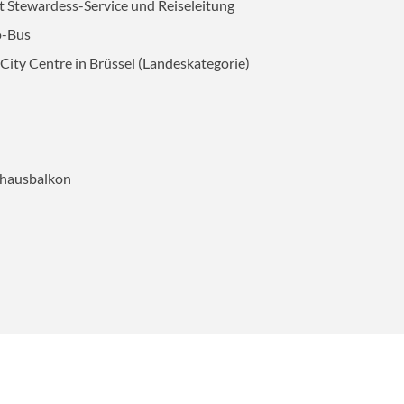
 Stewardess-Service und Reiseleitung
o-Bus
© hpbfotos - stock.adobe.com
AUSWAHL ÜBERNEHMEN
City Centre in Brüssel (Landeskategorie)
thausbalkon