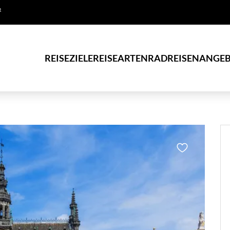
R
REISEZIELE
REISEARTEN
RADREISEN
ANGEB