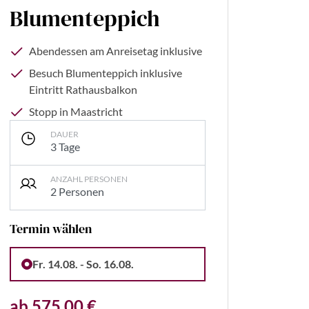
Blumenteppich
Abendessen am Anreisetag inklusive
Besuch Blumenteppich inklusive
Eintritt Rathausbalkon
Stopp in Maastricht
DAUER
3 Tage
ANZAHL PERSONEN
2 Personen
Termin wählen
l Taieb - stock.adobe.com
Fr. 14.08. - So. 16.08.
ab 575,00 €