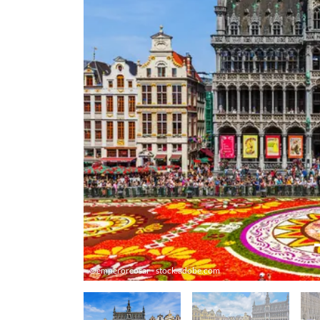
©emperorcosar - stock.adobe.com