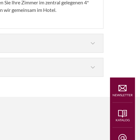
n Sie Ihre Zimmer im zentral gelegenen 4*
n wir gemeinsam im Hotel.
© Atlantis - stock.adobe.com
nteppich zum Besuch ein. Der Anblick ist
esuch wert! Nachmittags steht der Besuch
en Sie den Weg von der Kakaobohne bis zur
hstücksbuffet im Hotel, bevor wir die
 in die charmante niederländische Stadt
NEWSLETTER
iten ebenso begeistert wie mit dem
hlendern Sie durch die gemütliche
 genießen Sie das besondere Ambiente, bevor
KATALOG
stro-Bus die Heimreise antreten.
© E. Schittenhelm - stock.adobe.com