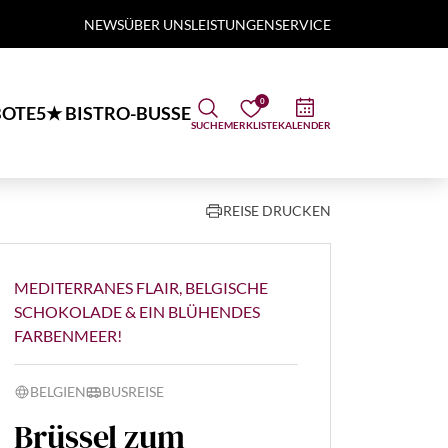
NEWS
ÜBER UNS
LEISTUNGEN
SERVICE
0
OTE
5★ BISTRO-BUSSE
SUCHE
MERKLISTE
KALENDER
REISE DRUCKEN
MEDITERRANES FLAIR, BELGISCHE
SCHOKOLADE & EIN BLÜHENDES
FARBENMEER!
BELGIEN
BUSREISE
Brüssel zum