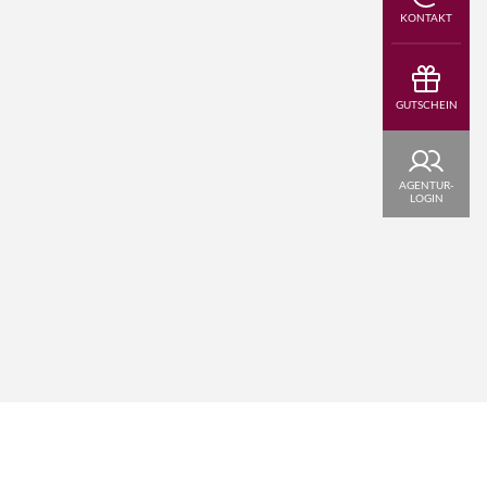
KONTAKT
© frankaterhardt - stock.adobe.com
GUTSCHEIN
AGENTUR-
LOGIN