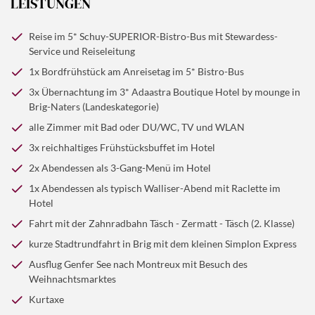
LEISTUNGEN
verlassen wir anschließend die schöne Bergwelt und
Nach dem Frühstück im Hotel treten wir den Ausflug
reisen durch die Schweiz in Richtung Heimat. Voller
Reise im 5* Schuy-SUPERIOR-Bistro-Bus mit Stewardess-
zur traumhaften Winterreise nach Zermatt an. Mit
neuer Eindrücke sind wir gegen Abend zurück in den
Service und Reiseleitung
unserem 5* Schuy-SUPERIOR-Bistro-Bus geht es bis
Ausgangsorten.
1x Bordfrühstück am Anreisetag im 5* Bistro-Bus
© annanahabed - stock.adobe.com
nach Täsch und weiter mit der Zahnradbahn bis Zermatt
3x Übernachtung im 3* Adaastra Boutique Hotel by mounge in
und zurück. Hier bietet sich eine Fahrt auf den
Frühstück im Hotel. Heute wartet ein weiterer schöner
Brig-Naters (Landeskategorie)
Gornergrat an (fakultativ buchbar vor Ort). Seit 1898
Programmpunkt auf Sie: Wir fahren ins berühmte
alle Zimmer mit Bad oder DU/WC, TV und WLAN
fährt Europas höchste, im Freien angelegte
Montreux, am schönen Genfer See gelegen. Hier
3x reichhaltiges Frühstücksbuffet im Hotel
Zahnradbahn von Zermatt auf den Gornergrat auf
besuchen wir den größten Weihnachtsmarkt unter
3.089 Meter. Jeder der 9.339 Fahrmeter ist ein Erlebnis,
2x Abendessen als 3-Gang-Menü im Hotel
Palmen in der Schweiz. Den Nachmittag können Sie
jede Sekunde der 33 Minuten Fahrzeit ein
1x Abendessen als typisch Walliser-Abend mit Raclette im
noch in Brig verbringen. Am Abend werden wir dann
unvergleichlicher Genuss; über tiefe Schluchten und
Hotel
zum 3-Gang-Abendmenü in unserem Hotel erwartet.
durch verschneite Arvenwälder. 29 Viertausender - vom
Fahrt mit der Zahnradbahn Täsch - Zermatt - Täsch (2. Klasse)
Matterhorn bis zum Monte Rosa - stehen dabei Spalier.
kurze Stadtrundfahrt in Brig mit dem kleinen Simplon Express
Auf der ganzjährig erreichbaren Aussichtsplattform sind
Ausflug Genfer See nach Montreux mit Besuch des
traumhafte Ausblicke im Fahrpreis inbegriffen. Am
Weihnachtsmarktes
Nachmittag geht es dann wieder zurück zu unserem
Kurtaxe
Hotel; Abendessen und Übernachtung.