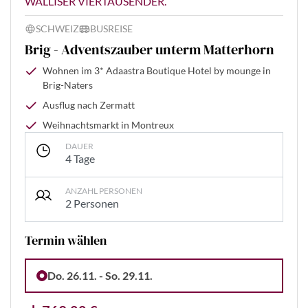
WALLISER VIERTAUSENDER.
SCHWEIZ
BUSREISE
Brig - Adventszauber unterm Matterhorn
Wohnen im 3* Adaastra Boutique Hotel by mounge in
Brig-Naters
Ausflug nach Zermatt
Weihnachtsmarkt in Montreux
DAUER
4 Tage
ANZAHL PERSONEN
2 Personen
Termin wählen
Do. 26.11. - So. 29.11.