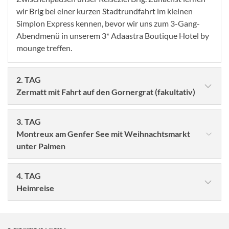
wir Brig bei einer kurzen Stadtrundfahrt im kleinen
Simplon Express kennen, bevor wir uns zum 3-Gang-
Abendmenü in unserem 3* Adaastra Boutique Hotel by
mounge treffen.
2. TAG
Zermatt mit Fahrt auf den Gornergrat (fakultativ)
3. TAG
Montreux am Genfer See mit Weihnachtsmarkt
unter Palmen
4. TAG
Heimreise
Genießen Sie nochmal das leckere Frühstück im Hotel.
Im 5* Schuy-SUPERIOR-Bistro-Bus mit Verwöhnservice
© Melinda Nagy - stock.adobe.com