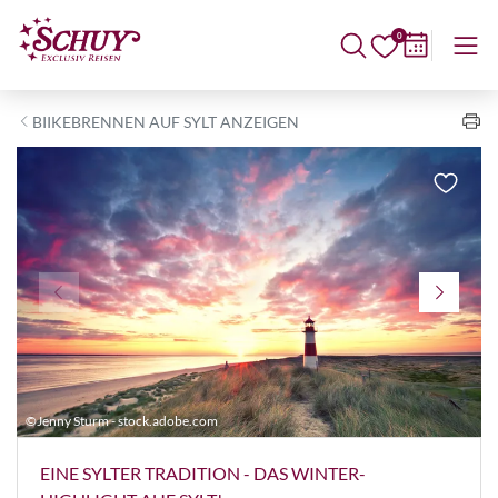
0
BIIKEBRENNEN AUF SYLT ANZEIGEN
©Jenny Sturm - stock.adobe.com
©
EINE SYLTER TRADITION - DAS WINTER-