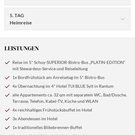
5. TAG
Heimreise
Nach dem Frühstück beginnt die Rückreise per Zug über
den Hindenburgdamm zurück auf das Festland. Mit dem
LEISTUNGEN
gewohnt guten Schuy-Verwöhnservice im 5*
SUPERIOR-Bistro-Bus „PLATIN-EDITION“ werden wir
Reise im 5* Schuy-SUPERIOR-Bistro-Bus „PLATIN-EDITION“
am Abend wieder unsere Ausgangsorte erreichen.
mit Stewardess-Service und Reiseleitung
1x Bordfrühstück am Anreisetag im 5* Bistro-Bus
© drahab - Fotolia
4x Übernachtung im 4* Hotel TUI BLUE Sylt in Rantum
Morgens starten wir mit einem guten, ausgiebigen
alle Appartements ca. 32 qm mit separatem WC, Bad/Dusche,
Frühstücksbuffet in den Tag. In den kommenden Tagen
Terrasse, Telefon, Kabel-TV, Küche und WLAN
erwartet Sie ein abwechslungsreiches Programm: Die
4x reichhaltiges Frühstücksbuffet im Hotel
Insel Sylt lernen Sie bei unserer geführten
3x Abendessen im Hotel
Inselrundfahrt kennen. Bei einer geführten
1x traditionelles Biikebrennen-Buffet
Fackelwanderung ab Hotel feiern Sie das traditionelle