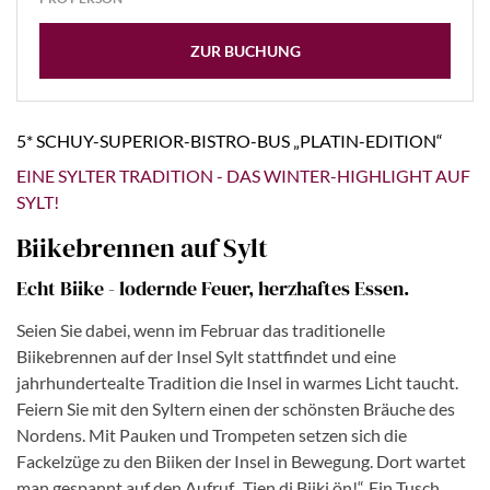
ZUR BUCHUNG
5* SCHUY-SUPERIOR-BISTRO-BUS „PLATIN-EDITION“
EINE SYLTER TRADITION - DAS WINTER-HIGHLIGHT AUF
SYLT!
Biikebrennen auf Sylt
Echt Biike - lodernde Feuer, herzhaftes Essen.
Seien Sie dabei, wenn im Februar das traditionelle
Biikebrennen auf der Insel Sylt stattfindet und eine
jahrhundertealte Tradition die Insel in warmes Licht taucht.
Feiern Sie mit den Syltern einen der schönsten Bräuche des
Nordens. Mit Pauken und Trompeten setzen sich die
Fackelzüge zu den Biiken der Insel in Bewegung. Dort wartet
man gespannt auf den Aufruf „Tjen di Biiki ön!“. Ein Tusch,