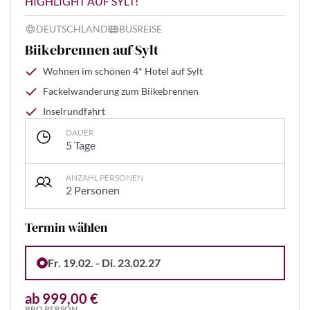
HIGHLIGHT AUF SYLT!
DEUTSCHLAND
BUSREISE
Biikebrennen auf Sylt
Wohnen im schönen 4* Hotel auf Sylt
Fackelwanderung zum Biikebrennen
Inselrundfahrt
DAUER
5 Tage
ANZAHL PERSONEN
2 Personen
Termin wählen
Fr. 19.02. - Di. 23.02.27
ab 999,00 €
PRO PERSON