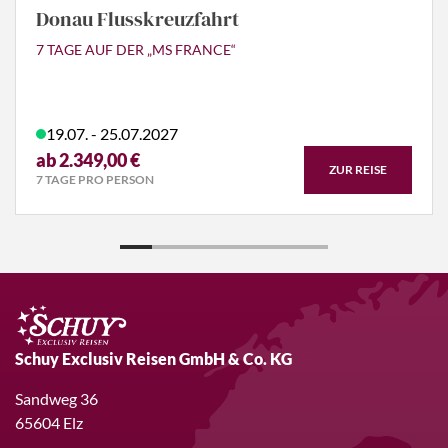
Donau Flusskreuzfahrt
7 TAGE AUF DER „MS FRANCE“
19.07. - 25.07.2027
ab 2.349,00 €
ZUR REISE
7 TAGE PRO PERSON
Schuy Exclusiv Reisen GmbH & Co. KG
Sandweg 36
65604 Elz