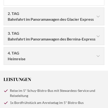
2. TAG
Bahnfahrt im Panoramawagen des Glacier Express
3. TAG
Bahnfahrt im Panoramawagen des Bernina-Express
4. TAG
Heimreise
Noch einmal genießen wir unser gutes Schweizer
Frühstück. Danach verlassen wir die grandiose
LEISTUNGEN
Schweizer Bergwelt und treten die Heimreise an.
© Hassan - stock.adobe.com
Reise im 5* Schuy-Bistro-Bus mit Stewardess-Service und
Nach
einem leckeren Schweizer Frühstück bringt uns
Reiseleitung
unser Bus von Davos nach Tiefencastel. Hier startet die
1x Bordfrühstück am Anreisetag im 5* Bistro-Bus
© Maresol - stock.adobe.com
Bahnfahrt im Panoramawagen des Glacier Express