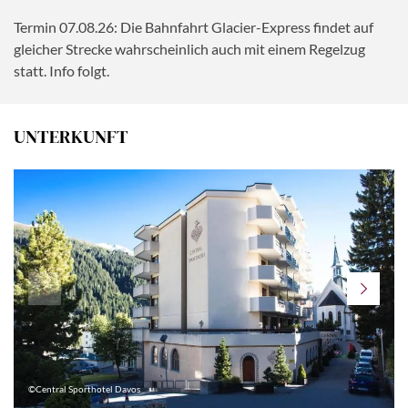
lassen wir den Abend bei einem guten Gläschen Wein in
Termin 07.08.26: Die Bahnfahrt Glacier-Express findet auf
der Hotelbar ausklingen.
Info: Fahrtroute auch in
gleicher Strecke wahrscheinlich auch mit einem Regelzug
umgekehrter Richtung möglich! Das weitere
statt. Info folgt.
Tagesprogramm richtet sich nach den Zeiten der
Bahnfahrten, welche erst wenige Wochen vor der Reise
feststehen.
UNTERKUNFT
©Central Sporthotel Davos