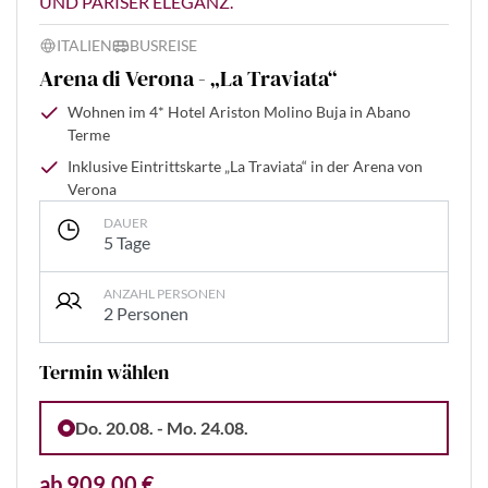
UND PARISER ELEGANZ.
ITALIEN
BUSREISE
Arena di Verona - „La Traviata“
Wohnen im 4* Hotel Ariston Molino Buja in Abano
Terme
Inklusive Eintrittskarte „La Traviata“ in der Arena von
Verona
DAUER
5 Tage
ANZAHL PERSONEN
2 Personen
Termin wählen
Do. 20.08. - Mo. 24.08.
ab 909,00 €