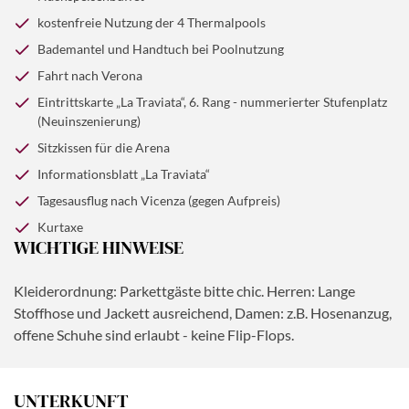
Abendessen im Hotel.
ihr tragisches Schicksal verzaubert seit über 170 Jahren
kostenfreie Nutzung der 4 Thermalpools
das Publikum weltweit. Erleben Sie eine emotionale
Bademantel und Handtuch bei Poolnutzung
Reise voller Leidenschaft, gesellschaftlicher Zwänge und
Fahrt nach Verona
großer Opferbereitschaft.
Nach Ende der Vorstellung
erwartet Sie unser Team wieder am Bus zur Rückfahrt
Eintrittskarte „La Traviata“, 6. Rang - nummerierter Stufenplatz
(Neuinszenierung)
nach Abano Terme.
Sitzkissen für die Arena
Informationsblatt „La Traviata“
Tagesausflug nach Vicenza (gegen Aufpreis)
Kurtaxe
WICHTIGE HINWEISE
Kleiderordnung: Parkettgäste bitte chic. Herren: Lange
Stoffhose und Jackett ausreichend, Damen: z.B. Hosenanzug,
offene Schuhe sind erlaubt - keine Flip-Flops.
UNTERKUNFT