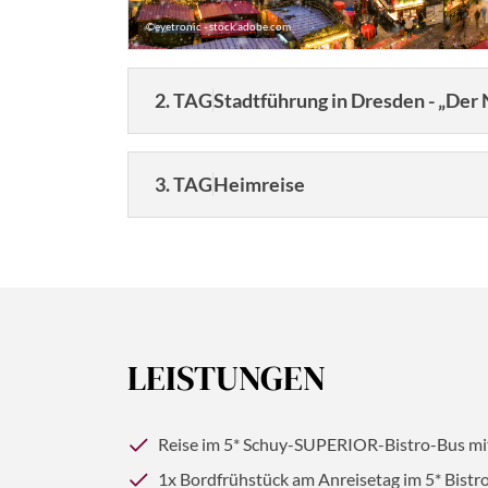
©eyetronic - stock.adobe.com
2. TAG
Stadtführung in Dresden - „Der
3. TAG
Heimreise
Auch heute genießen Sie nochmals das gute
guten Schuy-Verwöhnservices kurzweilig sei
LEISTUNGEN
© EdNurg - stock.adobe.com
Dau
Reise im 5* Schuy-SUPERIOR-Bistro-Bus mit
3 
1x Bordfrühstück am Anreisetag im 5* Bistr