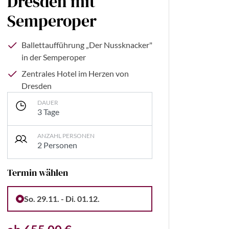
Dresden mit
Semperoper
Ballettaufführung „Der Nussknacker"
in der Semperoper
Zentrales Hotel im Herzen von
Dresden
DAUER
3 Tage
ANZAHL PERSONEN
2 Personen
Termin wählen
nic - stock.adobe.com
So. 29.11. - Di. 01.12.