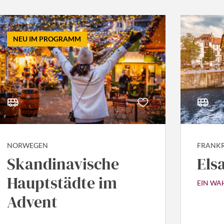
NEU IM PROGRAMM
NORWEGEN
FRANKR
Skandinavische
Els
Hauptstädte im
EIN WA
Advent