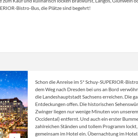
 zum Kauf und kulinarisch locken Bratwurst, Langos, Glühwein od
ERIOR-Bistro-Bus, die Plätze sind begehrt!
Schon die Anreise im 5* Schuy-SUPERIOR-Bistro-B
dem Weg nach Dresden bei uns an Bord verwöhne
die Landeshauptstadt Sachsens erreichen. Die ga
Entdeckungen offen. Die historischen Sehenswü
Zwinger liegen nur wenige Minuten von unsere
Occidental) entfernt. Und auch ein erster Bumm
zahlreichen Ständen und tollem Programm lockt,
gemeinsam im Hotel ein. Übernachtung im Hotel