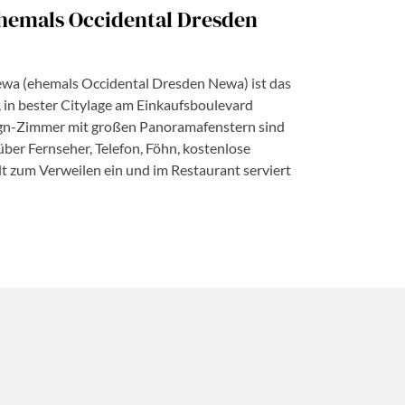
ehemals Occidental Dresden
ewa (ehemals Occidental Dresden Newa) ist das
 in bester Citylage am Einkaufsboulevard
esign-Zimmer mit großen Panoramafenstern sind
er Fernseher, Telefon, Föhn, kostenlose
t zum Verweilen ein und im Restaurant serviert
©Barceló Hotel Dresden Newa