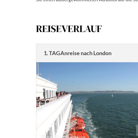
REISEVERLAUF
1. TAG
Anreise nach London
©Lotharingia - stock.adobe.com