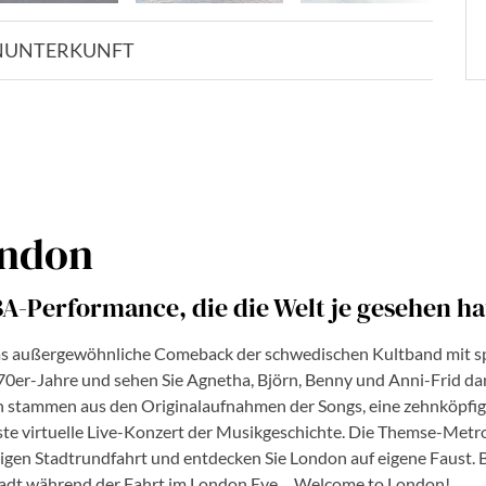
N
UNTERKUNFT
ondon
A-Performance, die die Welt je gesehen ha
 das außergewöhnliche Comeback der schwedischen Kultband mit s
970er-Jahre und sehen Sie Agnetha, Björn, Benny und Anni-Frid d
stammen aus den Originalaufnahmen der Songs, eine zehnköpfige 
e virtuelle Live-Konzert der Musikgeschichte. Die Themse-Metrop
ägigen Stadtrundfahrt und entdecken Sie London auf eigene Faus
tadt während der Fahrt im London Eye ... Welcome to London!