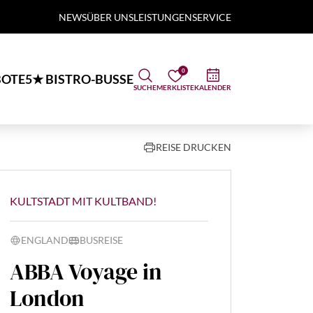
NEWS
ÜBER UNS
LEISTUNGEN
SERVICE
0
OTE
5★ BISTRO-BUSSE
SUCHE
MERKLISTE
KALENDER
REISE DRUCKEN
KULTSTADT MIT KULTBAND!
ENGLAND
BUSREISE
ABBA Voyage in
London