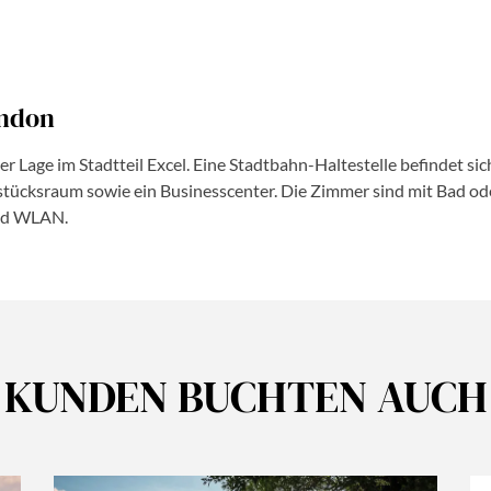
re / Apple App Store herunterladen. Wer kein Smartphone besitzt
ucht seine eigene elektronische Reisegenehmigung, auch Kinder
ens drei Tage vor Ihrer geplanten Reise beantragen müssen und da
ondon
 Sie eine E-Mail und Ihre elektronische Reisegenehmigung wird el
r Lage im Stadtteil Excel. Eine Stadtbahn-Haltestelle befindet si
n. Sie müssen diesen Reisepass für Ihre Einreise nach GB nutzen
tücksraum sowie ein Businesscenter. Die Zimmer sind mit Bad o
und WLAN.
zwei Jahre und mehrere Reisen ins Vereinigte Königreich gültig. W
t, vorzeitig abläuft, verfällt auch die Reisegenehmigung.
0 £ pro Person. Die Gebühr kann ausschließlich per Kreditkarte 
offiziellen Stellen (egal ob App oder Webseite) kostet nicht mehr 
 Dritt-Anbieter oder um eine Betrugsseite. Einen Link zur korrekt
KUNDEN BUCHTEN AUCH
 Länderinformationen / Vereinigtes Königreich / Reise- und Sicher
e bei uns melden.