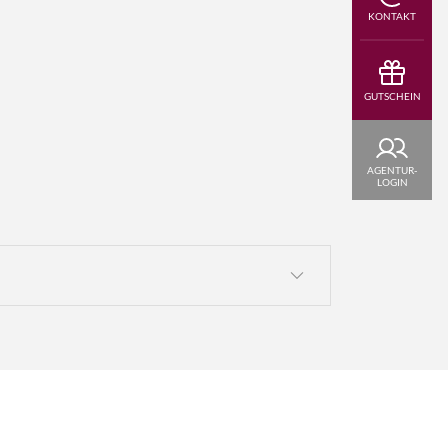
KONTAKT
GUTSCHEIN
AGENTUR-
LOGIN
2025 eine elektronische Reisegenehmigung
as Vereinigte Königreich.
antragen. Die App (bunte Krone auf weißem