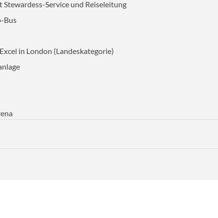
 Stewardess-Service und Reiseleitung
o-Bus
AUSWAHL ÜBERNEHMEN
xcel in London (Landeskategorie)
anlage
rena
roßbritannien (GB) einreisen können, benötigen ab dem 2. April 
t Ihrem Reisepass verknüpft und gestattet Ihnen die Einreise in d
 auch für die Durchreise von GB.
nehmigung seit dem 5. März 2025 über die britische ETA-App be