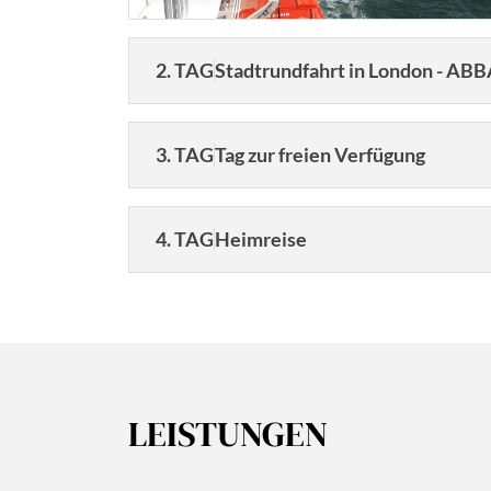
2. TAG
Stadtrundfahrt in London - AB
3. TAG
Tag zur freien Verfügung
4. TAG
Heimreise
Wir genießen das Frühstück im Hotel, bevor
Abend unsere Ausgangsorte.
©Mistervlad - stock.adobe.com
Dau
LEISTUNGEN
©Mistervlad - stock.adobe.com
4 