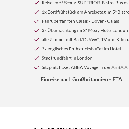
Reise im 5* Schuy-SUPERIOR-Bistro-Bus mit
1x Bordfrühstück am Anreisetag im 5* Bistr
Fährüberfahrten Calais - Dover - Calais
3x Übernachtung im 3* Moxy Hotel London E
alle Zimmer mit Bad/DU/WC, TV und Klima
3x englisches Frühstücksbuffet im Hotel
Stadtrundfahrt in London
Sitzplatzticket ABBA Voyage in der ABBA A
Einreise nach Großbritannien – ETA
Reisende aus der EU, die ohne Visum nach G
(ETA). Diese Genehmigung ist elektronisch mi
Die ETA benötigen Sie sowohl für die Ein- als
EU-Bürger können die elektronische Reisege