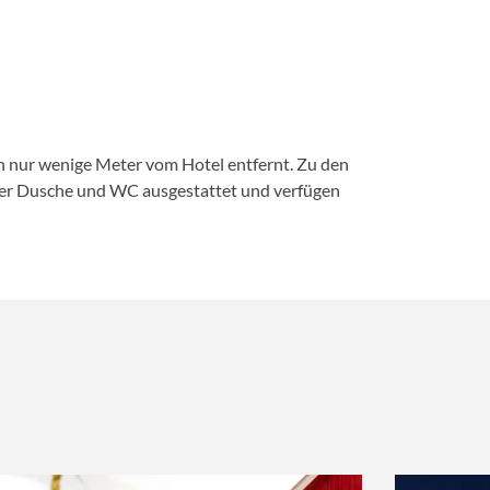
, kann die Reisegenehmigung online über
.
ss die Bearbeitung länger dauern kann, wenn
ektronisch mit dem Reisepass verknüpft, mit
ch nur wenige Meter vom Hotel entfernt. Zu den
.
der Dusche und WC ausgestattet und verfügen
enn der Reisepass, der mit Ihrer
bezahlt werden.
als 20 £. Sollte der Anbieter mehr Geld
en Webseite finden Sie auch auf der Seite des
heitshinweise / Einreise und Zoll / Visum.