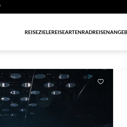
R
REISEZIELE
REISEARTEN
RADREISEN
ANGEB